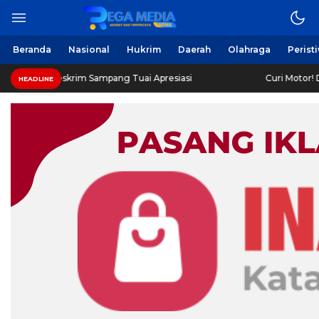
Beranda
Nasional
Hukrim
Daerah
Olahraga
Perist
skrim Sampang Tuai Apresiasi
Curi Motor! Dua Warga B
HEADLINE