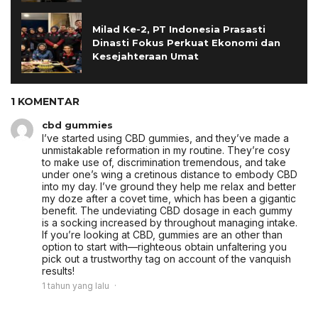
Milad Ke-2, PT Indonesia Prasasti
Dinasti Fokus Perkuat Ekonomi dan
Kesejahteraan Umat
1 KOMENTAR
cbd gummies
I’ve started using CBD gummies, and they’ve made a
unmistakable reformation in my routine. They’re cosy
to make use of, discrimination tremendous, and take
under one’s wing a cretinous distance to embody CBD
into my day. I’ve ground they help me relax and better
my doze after a covet time, which has been a gigantic
benefit. The undeviating CBD dosage in each gummy
is a socking increased by throughout managing intake.
If you’re looking at CBD, gummies are an other than
option to start with—righteous obtain unfaltering you
pick out a trustworthy tag on account of the vanquish
results!
1 tahun yang lalu