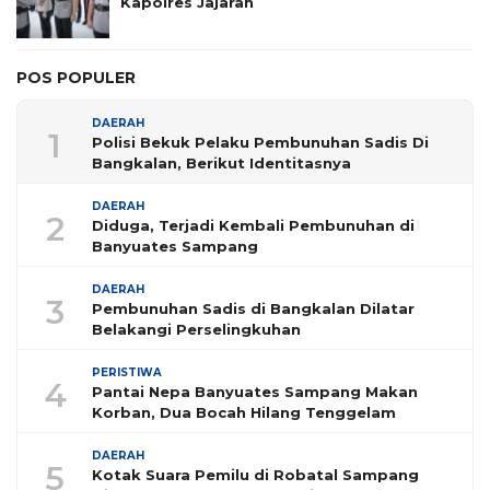
Kapolres Jajaran
POS POPULER
DAERAH
1
Polisi Bekuk Pelaku Pembunuhan Sadis Di
Bangkalan, Berikut Identitasnya
DAERAH
2
Diduga, Terjadi Kembali Pembunuhan di
Banyuates Sampang
DAERAH
3
Pembunuhan Sadis di Bangkalan Dilatar
Belakangi Perselingkuhan
PERISTIWA
4
Pantai Nepa Banyuates Sampang Makan
Korban, Dua Bocah Hilang Tenggelam
DAERAH
5
Kotak Suara Pemilu di Robatal Sampang