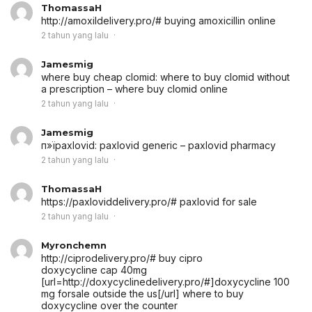
ThomassaH
http://amoxildelivery.pro/# buying amoxicillin online
2 tahun yang lalu
Jamesmig
where buy cheap clomid:
where to buy clomid without
a prescription
– where buy clomid online
2 tahun yang lalu
Jamesmig
п»їpaxlovid:
paxlovid generic
– paxlovid pharmacy
2 tahun yang lalu
ThomassaH
https://paxloviddelivery.pro/# paxlovid for sale
2 tahun yang lalu
Myronchemn
http://ciprodelivery.pro/# buy cipro
doxycycline cap 40mg
[url=http://doxycyclinedelivery.pro/#]doxycycline 100
mg forsale outside the us[/url] where to buy
doxycycline over the counter