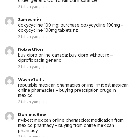
order generic clomid without insurance
2 tahun yang lalu
Jamesmig
doxycycline 100 mg:
purchase doxycycline 100mg
–
doxycycline 100mg tablets nz
2 tahun yang lalu
RobertRon
buy cipro online canada:
buy cipro without rx
–
ciprofloxacin generic
2 tahun yang lalu
WayneToift
reputable mexican pharmacies online:
п»їbest mexican
online pharmacies
– buying prescription drugs in
mexico
2 tahun yang lalu
DominicBew
п»їbest mexican online pharmacies:
medication from
mexico pharmacy
– buying from online mexican
pharmacy
2 tahun yang lalu