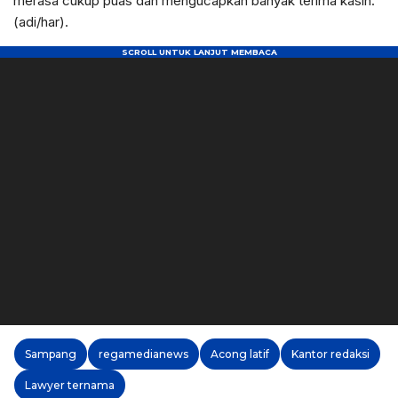
merasa cukup puas dan mengucapkan banyak terima kasih.
(adi/har).
Sampang
regamedianews
Acong latif
Kantor redaksi
Lawyer ternama