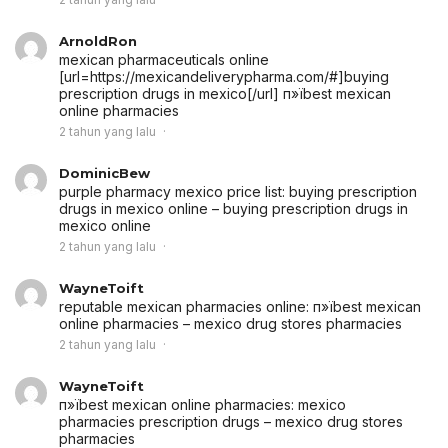
ArnoldRon
mexican pharmaceuticals online
[url=https://mexicandeliverypharma.com/#]buying
prescription drugs in mexico[/url] п»їbest mexican
online pharmacies
2 tahun yang lalu
DominicBew
purple pharmacy mexico price list:
buying prescription
drugs in mexico online
– buying prescription drugs in
mexico online
2 tahun yang lalu
WayneToift
reputable mexican pharmacies online:
п»їbest mexican
online pharmacies
– mexico drug stores pharmacies
2 tahun yang lalu
WayneToift
п»їbest mexican online pharmacies:
mexico
pharmacies prescription drugs
– mexico drug stores
pharmacies