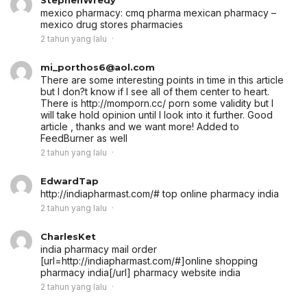
mexico pharmacy:
cmq pharma mexican pharmacy
–
mexico drug stores pharmacies
2 tahun yang lalu
mi_porthos6@aol.com
There are some interesting points in time in this article
but I don?t know if I see all of them center to heart.
There is http://momporn.cc/ porn some validity but I
will take hold opinion until I look into it further. Good
article , thanks and we want more! Added to
FeedBurner as well
2 tahun yang lalu
EdwardTap
http://indiapharmast.com/# top online pharmacy india
2 tahun yang lalu
CharlesKet
india pharmacy mail order
[url=http://indiapharmast.com/#]online shopping
pharmacy india[/url] pharmacy website india
2 tahun yang lalu