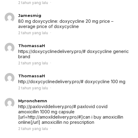
2 tahun yang lalu
Jamesmig
80 mg doxycycline:
doxycycline 20 mg price
–
average price of doxycycline
2 tahun yang lalu
ThomassaH
https://doxycyclinedelivery.pro/# doxycycline generic
brand
2 tahun yang lalu
ThomassaH
http://doxycyclinedelivery.pro/# doxycycline 100 mg
2 tahun yang lalu
Myronchemn
http://paxloviddelivery.pro/# paxlovid covid
amoxicillin 1000 mg capsule
[url=http://amoxildelivery.pro/#]can i buy amoxicillin
online[/url] amoxicillin no prescription
2 tahun yang lalu