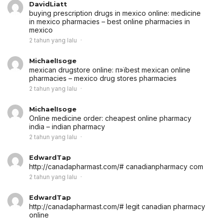
DavidLiatt
buying prescription drugs in mexico online:
medicine
in mexico pharmacies
– best online pharmacies in
mexico
2 tahun yang lalu
MichaelIsoge
mexican drugstore online:
п»їbest mexican online
pharmacies
– mexico drug stores pharmacies
2 tahun yang lalu
MichaelIsoge
Online medicine order:
cheapest online pharmacy
india
– indian pharmacy
2 tahun yang lalu
EdwardTap
http://canadapharmast.com/# canadianpharmacy com
2 tahun yang lalu
EdwardTap
http://canadapharmast.com/# legit canadian pharmacy
online