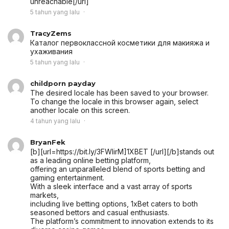
unreachable[/url]
5 tahun yang lalu
TracyZems
Каталог первоклассной косметики для макияжа и
ухаживания
5 tahun yang lalu
childporn payday
The desired locale has been saved to your browser.
To change the locale in this browser again, select
another locale on this screen.
4 tahun yang lalu
BryanFek
[b][url=https://bit.ly/3FWIirM]1XBET [/url][/b]stands out
as a leading online betting platform,
offering an unparalleled blend of sports betting and
gaming entertainment.
With a sleek interface and a vast array of sports
markets,
including live betting options, 1xBet caters to both
seasoned bettors and casual enthusiasts.
The platform’s commitment to innovation extends to its