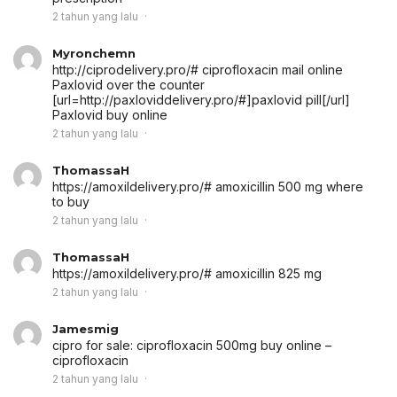
2 tahun yang lalu
Myronchemn
http://ciprodelivery.pro/# ciprofloxacin mail online
Paxlovid over the counter
[url=http://paxloviddelivery.pro/#]paxlovid pill[/url]
Paxlovid buy online
2 tahun yang lalu
ThomassaH
https://amoxildelivery.pro/# amoxicillin 500 mg where
to buy
2 tahun yang lalu
ThomassaH
https://amoxildelivery.pro/# amoxicillin 825 mg
2 tahun yang lalu
Jamesmig
cipro for sale:
ciprofloxacin 500mg buy online
–
ciprofloxacin
2 tahun yang lalu