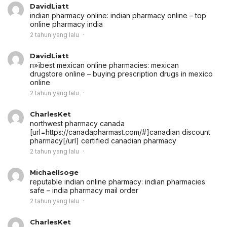
DavidLiatt
indian pharmacy online:
indian pharmacy online
– top
online pharmacy india
2 tahun yang lalu
DavidLiatt
п»їbest mexican online pharmacies:
mexican
drugstore online
– buying prescription drugs in mexico
online
2 tahun yang lalu
CharlesKet
northwest pharmacy canada
[url=https://canadapharmast.com/#]canadian discount
pharmacy[/url] certified canadian pharmacy
2 tahun yang lalu
MichaelIsoge
reputable indian online pharmacy:
indian pharmacies
safe
– india pharmacy mail order
2 tahun yang lalu
CharlesKet