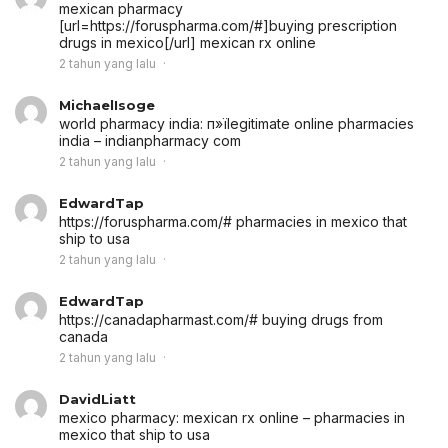
mexican pharmacy
[url=https://foruspharma.com/#]buying prescription
drugs in mexico[/url] mexican rx online
2 tahun yang lalu
MichaelIsoge
world pharmacy india:
п»їlegitimate online pharmacies
india
– indianpharmacy com
2 tahun yang lalu
EdwardTap
https://foruspharma.com/# pharmacies in mexico that
ship to usa
2 tahun yang lalu
EdwardTap
https://canadapharmast.com/# buying drugs from
canada
2 tahun yang lalu
DavidLiatt
mexico pharmacy:
mexican rx online
– pharmacies in
mexico that ship to usa