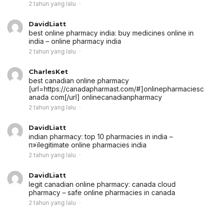
2 tahun yang lalu
DavidLiatt
best online pharmacy india:
buy medicines online in
india
– online pharmacy india
2 tahun yang lalu
CharlesKet
best canadian online pharmacy
[url=https://canadapharmast.com/#]onlinepharmaciesc
anada com[/url] onlinecanadianpharmacy
2 tahun yang lalu
DavidLiatt
indian pharmacy:
top 10 pharmacies in india
–
п»їlegitimate online pharmacies india
2 tahun yang lalu
DavidLiatt
legit canadian online pharmacy:
canada cloud
pharmacy
– safe online pharmacies in canada
2 tahun yang lalu