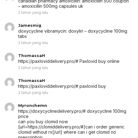
canadian pharmacy amoxicillin:
amoxicillin 500 coupon
– amoxicillin 500mg capsules uk
2 tahun yang lalu
Jamesmig
doxycycline vibramycin:
doxylin
– doxycycline 100mg
tabs
2 tahun yang lalu
ThomassaH
https://paxloviddelivery.pro/# Paxlovid buy online
2 tahun yang lalu
ThomassaH
https://paxloviddelivery.pro/# paxlovid buy
2 tahun yang lalu
Myronchemn
https://doxycyclinedelivery.pro/# doxycycline 100mg
price
can you buy clomid now
[url=https://clomiddelivery.pro/#]can i order generic
clomid without rx[/url] where can i get clomid no
prescription