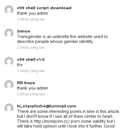
c99 shell script download
thank you admin
2 tahun yang lalu
Simon
Transgender is an umbrella
this website
used to
describe people whose gender identity
2 tahun yang lalu
c99 shell v1.0
thx
2 tahun yang lalu
filli boya
thank you admin
2 tahun yang lalu
hi_starphish4@hotmail.com
There are some interesting points in time in this article
but I don?t know if I see all of them center to heart.
There is http://momporn.cc/ porn some validity but I
will take hold opinion until I look into it further. Good