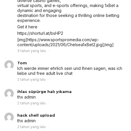
diverse casino games,
virtual sports, and e-sports offerings, making 1xBet a
dynamic and engaging
destination for those seeking a thrilling online betting
experience.
Get it here
https://shorturl.at/bsHP2
[img]https://www.sportspromedia.com/wp-
content/uploads/2021/06/Chelsea1xBet2.jpg[/img]
3 tahun yang lalu
Tom
Ich werde immer ehrlich sein und Ihnen sagen, was ich
liebe und
free adult live chat
2 tahun yang lalu
ihlas süpürge halı yıkama
thx admin
2 tahun yang lalu
hack shell upload
thx admin
2 tahun yang lalu