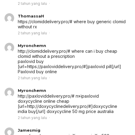
2 tahun yang lalu
ThomassaH
https://clomiddelivery.pro/# where buy generic clomid
without rx
2 tahun yang lalu
Myronchemn
http://clomiddelivery.pro/# where can i buy cheap
clomid without a prescription
paxlovid buy
[url=https://paxloviddelivery.pro/#]paxlovid pill[/url]
Paxlovid buy online
2 tahun yang lalu
Myronchemn
http://paxloviddelivery.pro/# п»їpaxlovid
doxycycline online cheap
[url=http://doxycyclinedelivery.pro/#]doxycycline
india buy[/url] doxycycline 50 mg price australia
2 tahun yang lalu
Jamesmig