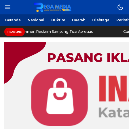
Beranda
Nasional
Hukrim
Daerah
Olahraga
Perist
or, Reskrim Sampang Tuai Apresiasi
Curi Motor! Dua Wa
HEADLINE