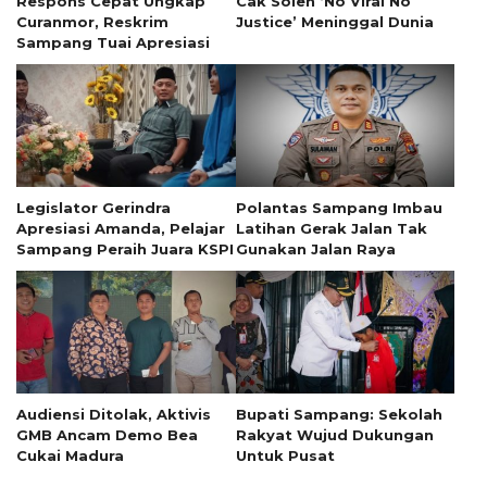
Respons Cepat Ungkap
Cak Soleh ‘No Viral No
Curanmor, Reskrim
Justice’ Meninggal Dunia
Sampang Tuai Apresiasi
Legislator Gerindra
Polantas Sampang Imbau
Apresiasi Amanda, Pelajar
Latihan Gerak Jalan Tak
Sampang Peraih Juara KSPI
Gunakan Jalan Raya
Audiensi Ditolak, Aktivis
Bupati Sampang: Sekolah
GMB Ancam Demo Bea
Rakyat Wujud Dukungan
Cukai Madura
Untuk Pusat