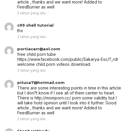
article , thanks and we want more! Added to
FeedBurner as well
2 tahun yang lalu
c99 shell tutorial
thx
2 tahun yang lalu
portiacarr@aol.com
free child porn tube
https://www.facebook.com/public/Sakarya-Esc/?_rdr
welcome child porn videos download.
2 tahun yang lalu
pituca7@hotmail.com
There are some interesting points in time in this article
but I don?t know if I see all of them center to heart.
There is http://momporn.cc/ porn some validity but I
will take hold opinion until I look into it further. Good
article , thanks and we want more! Added to
FeedBurner as well
2 tahun yang lalu
StephenWredy