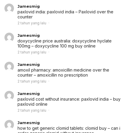
Jamesmig
paxlovid india:
paxlovid india
– Paxlovid over the
counter
2 tahun yang lalu
Jamesmig
doxycycline price australia:
doxycycline hyclate
100mg
– doxycycline 100 mg buy online
2 tahun yang lalu
Jamesmig
amoxil pharmacy:
amoxicillin medicine over the
counter
– amoxicillin no prescription
2 tahun yang lalu
Jamesmig
paxlovid cost without insurance:
paxlovid india
– buy
paxlovid online
2 tahun yang lalu
Jamesmig
how to get generic clomid tablets:
clomid buy
– can i