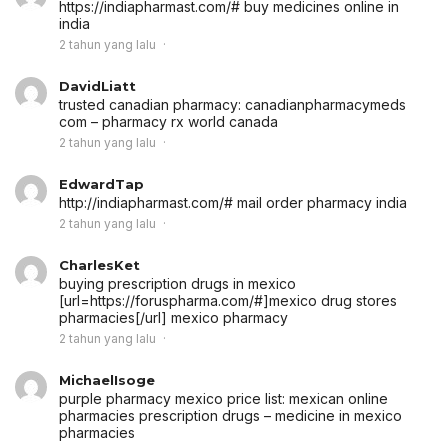
https://indiapharmast.com/# buy medicines online in
india
2 tahun yang lalu
DavidLiatt
trusted canadian pharmacy:
canadianpharmacymeds
com
– pharmacy rx world canada
2 tahun yang lalu
EdwardTap
http://indiapharmast.com/# mail order pharmacy india
2 tahun yang lalu
CharlesKet
buying prescription drugs in mexico
[url=https://foruspharma.com/#]mexico drug stores
pharmacies[/url] mexico pharmacy
2 tahun yang lalu
MichaelIsoge
purple pharmacy mexico price list:
mexican online
pharmacies prescription drugs
– medicine in mexico
pharmacies