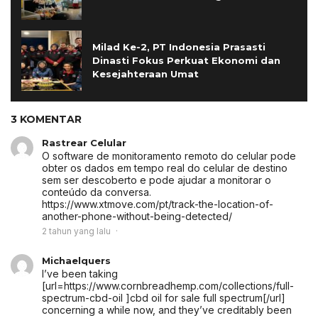
Milad Ke-2, PT Indonesia Prasasti
Dinasti Fokus Perkuat Ekonomi dan
Kesejahteraan Umat
3 KOMENTAR
Rastrear Celular
O software de monitoramento remoto do celular pode
obter os dados em tempo real do celular de destino
sem ser descoberto e pode ajudar a monitorar o
conteúdo da conversa.
https://www.xtmove.com/pt/track-the-location-of-
another-phone-without-being-detected/
2 tahun yang lalu
Michaelquers
I’ve been taking
[url=https://www.cornbreadhemp.com/collections/full-
spectrum-cbd-oil ]cbd oil for sale full spectrum[/url]
concerning a while now, and they’ve creditably been