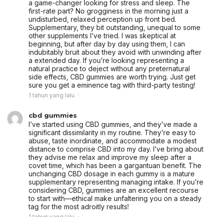
a game-changer looking for stress and sleep. The
first-rate part? No grogginess in the morning just a
undisturbed, relaxed perception up front bed.
Supplementary, they bit outstanding, unequal to some
other supplements I’ve tried. I was skeptical at
beginning, but after day by day using them, I can
indubitably bruit about they avoid with unwinding after
a extended day. If you’re looking representing a
natural practice to deject without any preternatural
side effects, CBD gummies are worth trying. Just get
sure you get a eminence tag with third-party testing!
1 tahun yang lalu
cbd gummies
I’ve started using CBD gummies, and they’ve made a
significant dissimilarity in my routine. They’re easy to
abuse, taste inordinate, and accommodate a modest
distance to comprise CBD into my day. I’ve bring about
they advise me relax and improve my sleep after a
covet time, which has been a gargantuan benefit. The
unchanging CBD dosage in each gummy is a mature
supplementary representing managing intake. If you’re
considering CBD, gummies are an excellent recourse
to start with—ethical make unfaltering you on a steady
tag for the most adroitly results!
1 tahun yang lalu