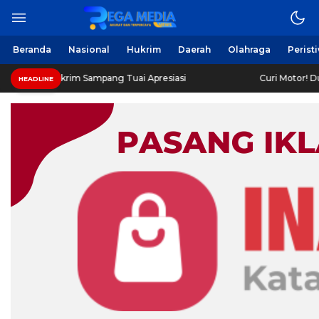
Beranda
Nasional
Hukrim
Daerah
Olahraga
Perist
krim Sampang Tuai Apresiasi
Curi Motor! Dua Warga Bat
HEADLINE