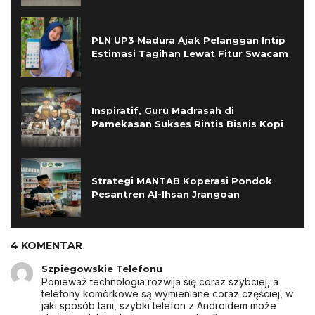
PLN UP3 Madura Ajak Pelanggan Intip
Estimasi Tagihan Lewat Fitur Swacam
Inspiratif, Guru Madrasah di
Pamekasan Sukses Rintis Bisnis Kopi
Strategi MANTAB Koperasi Pondok
Pesantren Al-Ihsan Jrangoan
4 KOMENTAR
Szpiegowskie Telefonu
Ponieważ technologia rozwija się coraz szybciej, a
telefony komórkowe są wymieniane coraz częściej, w
jaki sposób tani, szybki telefon z Androidem może