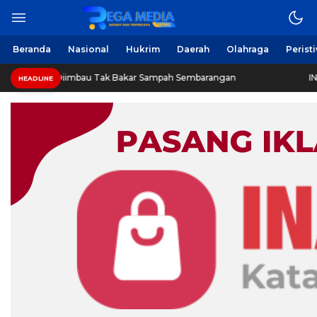
Beranda
Nasional
Hukrim
Daerah
Olahraga
Perist
Diimbau Tak Bakar Sampah Sembarangan
INVESTIGASI: J
HEADLINE