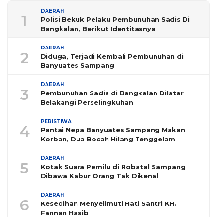
DAERAH
1
Polisi Bekuk Pelaku Pembunuhan Sadis Di
Bangkalan, Berikut Identitasnya
DAERAH
2
Diduga, Terjadi Kembali Pembunuhan di
Banyuates Sampang
DAERAH
3
Pembunuhan Sadis di Bangkalan Dilatar
Belakangi Perselingkuhan
PERISTIWA
4
Pantai Nepa Banyuates Sampang Makan
Korban, Dua Bocah Hilang Tenggelam
DAERAH
5
Kotak Suara Pemilu di Robatal Sampang
Dibawa Kabur Orang Tak Dikenal
DAERAH
6
Kesedihan Menyelimuti Hati Santri KH.
Fannan Hasib