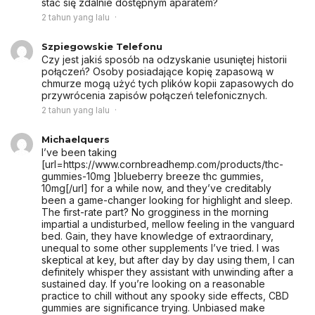
stać się zdalnie dostępnym aparatem?
2 tahun yang lalu
Szpiegowskie Telefonu
Czy jest jakiś sposób na odzyskanie usuniętej historii
połączeń? Osoby posiadające kopię zapasową w
chmurze mogą użyć tych plików kopii zapasowych do
przywrócenia zapisów połączeń telefonicznych.
2 tahun yang lalu
Michaelquers
I’ve been taking
[url=https://www.cornbreadhemp.com/products/thc-
gummies-10mg ]blueberry breeze thc gummies,
10mg[/url] for a while now, and they’ve creditably
been a game-changer looking for highlight and sleep.
The first-rate part? No grogginess in the morning
impartial a undisturbed, mellow feeling in the vanguard
bed. Gain, they have knowledge of extraordinary,
unequal to some other supplements I’ve tried. I was
skeptical at key, but after day by day using them, I can
definitely whisper they assistant with unwinding after a
sustained day. If you’re looking on a reasonable
practice to chill without any spooky side effects, CBD
gummies are significance trying. Unbiased make