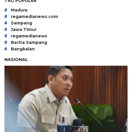
TAG POPULER
#
Madura
#
regamedianews.com
#
Sampang
#
Jawa Timur
#
regamedianews
#
Berita Sampang
#
Bangkalan
NASIONAL