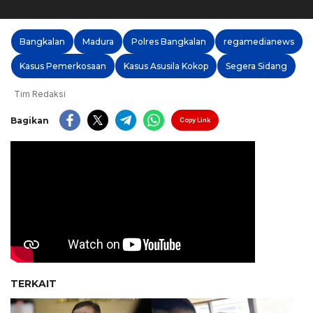
Bangkalan
Madura
Polres Bangkalan
regamedianews
Kasus Pemerkosaan
Kasus Asusila Kokop
Segera Sidang
Tim Redaksi
Bagikan
Copy Link
TERKAIT