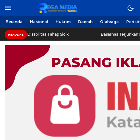
Beranda
Nasional
Hukrim
Daerah
Olahraga
Perist
isabilitas Tahap Sidik
Basarnas Terjunkan Helikopter Sisi
HEADLINE