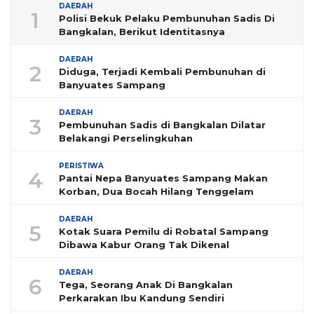
DAERAH
1
Polisi Bekuk Pelaku Pembunuhan Sadis Di
Bangkalan, Berikut Identitasnya
DAERAH
2
Diduga, Terjadi Kembali Pembunuhan di
Banyuates Sampang
DAERAH
3
Pembunuhan Sadis di Bangkalan Dilatar
Belakangi Perselingkuhan
PERISTIWA
4
Pantai Nepa Banyuates Sampang Makan
Korban, Dua Bocah Hilang Tenggelam
DAERAH
5
Kotak Suara Pemilu di Robatal Sampang
Dibawa Kabur Orang Tak Dikenal
DAERAH
6
Tega, Seorang Anak Di Bangkalan
Perkarakan Ibu Kandung Sendiri