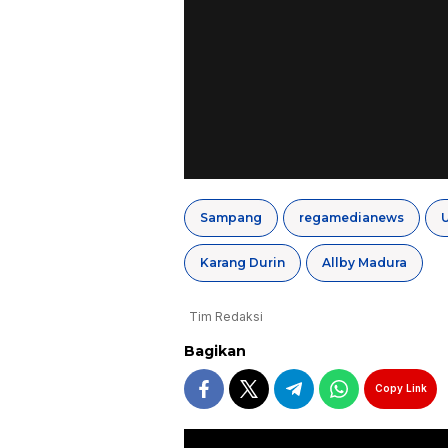
Sampang
regamedianews
Karang Durin
Allby Madura
Tim Redaksi
Bagikan
Copy Link