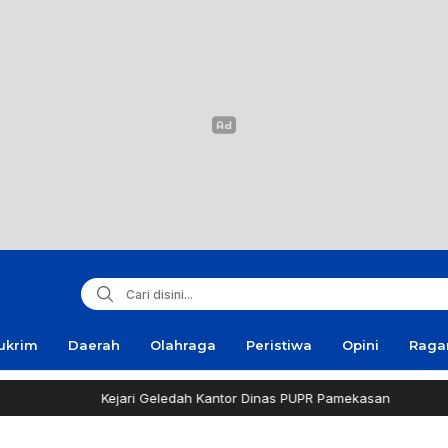
ukrim
Daerah
Olahraga
Peristiwa
Opini
Rag
Kejari Geledah Kantor Dinas PUPR Pamekasan
Polant