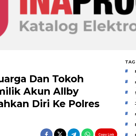
TAG
#
uarga Dan Tokoh
#
ilik Akun Allby
#
hkan Diri Ke Polres
#
#
#
#
Copy Link