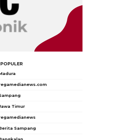
 POPULER
Madura
regamedianews.com
Sampang
Jawa Timur
regamedianews
Berita Sampang
Bangkalan