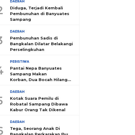
DAERAH
2
Diduga, Terjadi Kembali
Pembunuhan di Banyuates
Sampang
DAERAH
3
Pembunuhan Sadis di
Bangkalan Dilatar Belakangi
Perselingkuhan
PERISTIWA
4
Pantai Nepa Banyuates
Sampang Makan
Korban, Dua Bocah Hilang
Tenggelam
DAERAH
5
Kotak Suara Pemilu di
Robatal Sampang Dibawa
Kabur Orang Tak Dikenal
DAERAH
6
Tega, Seorang Anak Di
Bangkalan Perkarakan Ibu