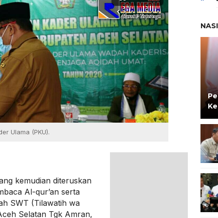
NAS
Pe
Ke
der Ulama (PKU).
ang kemudian diteruskan
mbaca Al-qur’an serta
ah SWT (Tilawatih wa
i Aceh Selatan Tgk Amran,