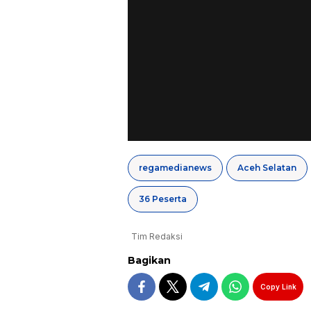
regamedianews
Aceh Selatan
36 Peserta
Tim Redaksi
Bagikan
Copy Link