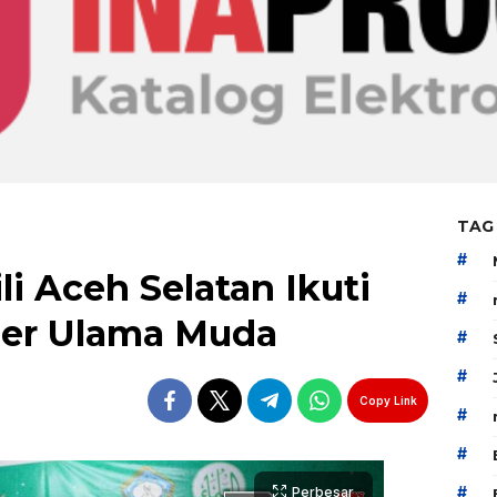
TAG
#
li Aceh Selatan Ikuti
#
der Ulama Muda
#
#
Copy Link
#
#
#
Perbesar