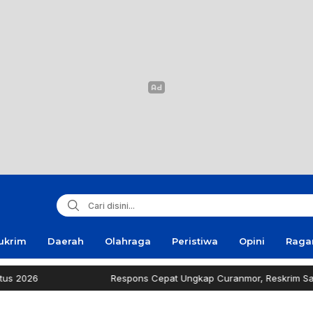
ukrim
Daerah
Olahraga
Peristiwa
Opini
Rag
Respons Cepat Ungkap Curanmor, Reskrim Sampang Tuai Apr