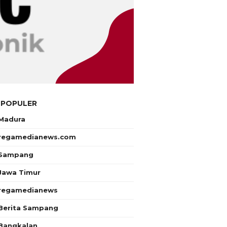
 POPULER
Madura
regamedianews.com
Sampang
Jawa Timur
regamedianews
Berita Sampang
Bangkalan