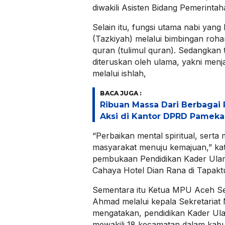
diwakili Asisten Bidang Pemerintah
Selain itu, fungsi utama nabi yang
(Tazkiyah) melalui bimbingan roha
quran (tulimul quran). Sedangkan
diteruskan oleh ulama, yakni menj
melalui ishlah,
BACA JUGA :
Ribuan Massa Dari Berbagai 
Aksi di Kantor DPRD Pamek
“Perbaikan mental spiritual, sert
masyarakat menuju kemajuan,” kat
pembukaan Pendidikan Kader Ulam
Cahaya Hotel Dian Rana di Tapaktu
Sementara itu Ketua MPU Aceh Sel
Ahmad melalui kepala Sekretariat 
mengatakan, pendidikan Kader Ulam
mewakili 18 kecamatan dalam kab