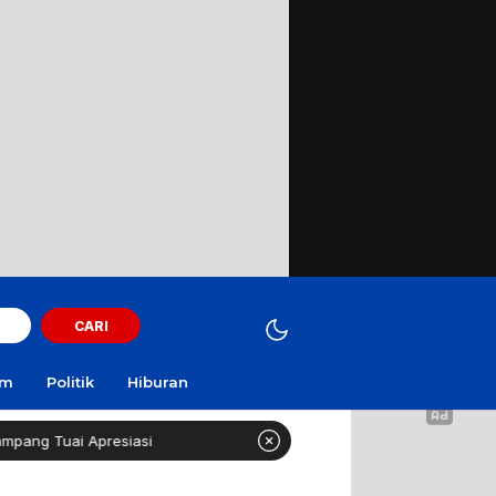
CARI
am
Politik
Hiburan
esiasi
Curi Motor! Dua Warga Batuporo Sampang Dibui