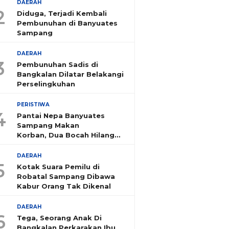
DAERAH
2
Diduga, Terjadi Kembali
Pembunuhan di Banyuates
Sampang
DAERAH
3
Pembunuhan Sadis di
Bangkalan Dilatar Belakangi
Perselingkuhan
PERISTIWA
4
Pantai Nepa Banyuates
Sampang Makan
Korban, Dua Bocah Hilang
Tenggelam
DAERAH
5
Kotak Suara Pemilu di
Robatal Sampang Dibawa
Kabur Orang Tak Dikenal
DAERAH
6
Tega, Seorang Anak Di
Bangkalan Perkarakan Ibu