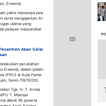
an, Erwendi.
 lain yakni menempa jiwa
ni serta mengajarkan Al-
 tugas utama yang
adi pelayan masyarakat
PO
Pesantren Akan Gelar
asan
a melakukan perubahan
a Erwendi, dalam pidato
a (PKU) di Aula Pante
an, Senin (19/10/20).
atan Tgk. H. T. Armia
MPU T. Masrijar
a diikuti 36 peserta
upaten Aceh Selatan