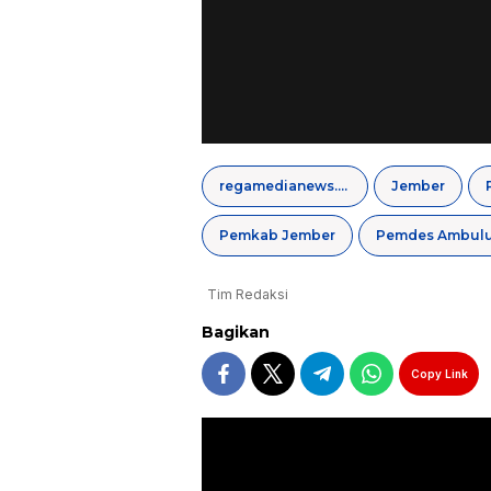
regamedianews.com
Jember
Pemkab Jember
Pemdes Ambul
Tim Redaksi
Bagikan
Copy Link