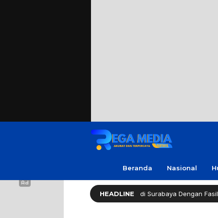
Beranda
Nasional
H
althy Long Life (HLL) Kini Hadir di Surabaya Dengan Fasilitas Lengka
HEADLINE