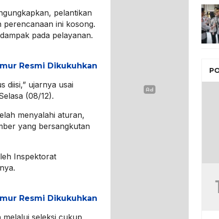
gungkapkan, pelantikan
an perencanaan ini kosong.
erdampak pada pelayanan.
mur Resmi Dikukuhkan
PO
diisi,” ujarnya usai
Selasa (08/12).
elah menyalahi aturan,
ember yang bersangkutan
leh Inspektorat
nya.
mur Resmi Dikukuhkan
melalui seleksi cukup