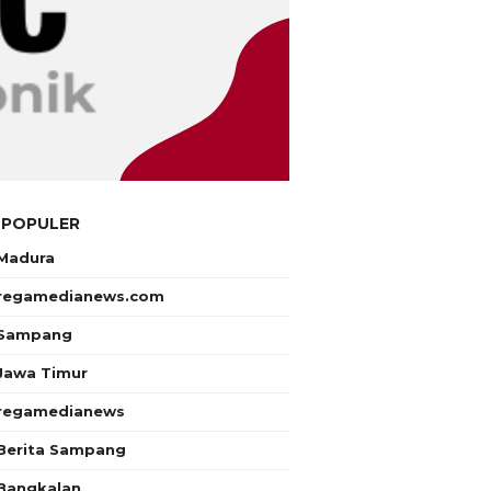
 POPULER
Madura
regamedianews.com
Sampang
Jawa Timur
regamedianews
Berita Sampang
Bangkalan