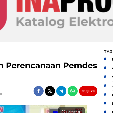
TAG
#
tan Perencanaan Pemdes
#
#
#
Copy Link
IB
#
#
#
Perbesar