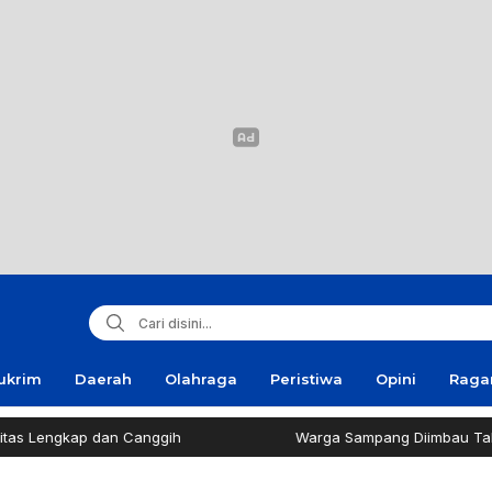
ukrim
Daerah
Olahraga
Peristiwa
Opini
Rag
p dan Canggih
Warga Sampang Diimbau Tak Bakar Sam