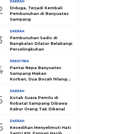
DAERAH
2
Diduga, Terjadi Kembali
Pembunuhan di Banyuates
Sampang
DAERAH
3
Pembunuhan Sadis di
Bangkalan Dilatar Belakangi
Perselingkuhan
PERISTIWA
4
Pantai Nepa Banyuates
Sampang Makan
Korban, Dua Bocah Hilang
Tenggelam
DAERAH
5
Kotak Suara Pemilu di
Robatal Sampang Dibawa
Kabur Orang Tak Dikenal
DAERAH
6
Kesedihan Menyelimuti Hati
Santri KH. Fannan Hasib