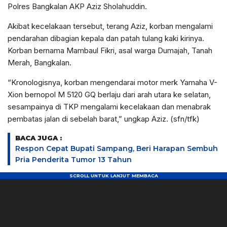
Polres Bangkalan AKP Aziz Sholahuddin.
Akibat kecelakaan tersebut, terang Aziz, korban mengalami
pendarahan dibagian kepala dan patah tulang kaki kirinya.
Korban bernama Mambaul Fikri, asal warga Dumajah, Tanah
Merah, Bangkalan.
“Kronologisnya, korban mengendarai motor merk Yamaha V-
Xion bernopol M 5120 GQ berlaju dari arah utara ke selatan,
sesampainya di TKP mengalami kecelakaan dan menabrak
pembatas jalan di sebelah barat,” ungkap Aziz. (sfn/tfk)
BACA JUGA :
Respon Cepat Bupati Sampang, Beri Harapan Sembuh
Pria Penderita Tumor 13 Tahun