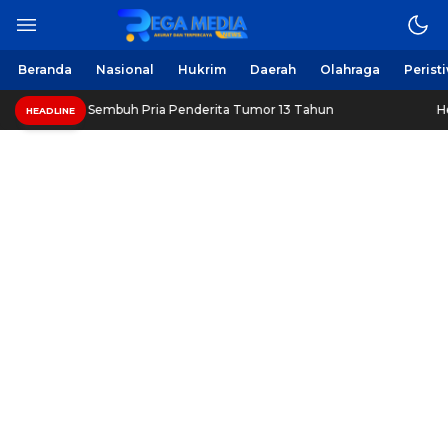
Beranda
Nasional
Hukrim
Daerah
Olahraga
Perist
an Sembuh Pria Penderita Tumor 13 Tahun
Healthy Long L
HEADLINE