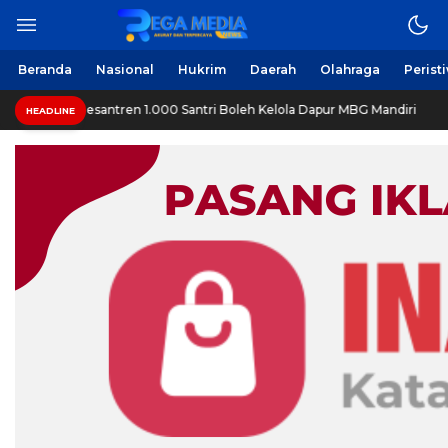
Beranda
Nasional
Hukrim
Daerah
Olahraga
Perist
Pesantren 1.000 Santri Boleh Kelola Dapur MBG Mandiri
HEADLINE