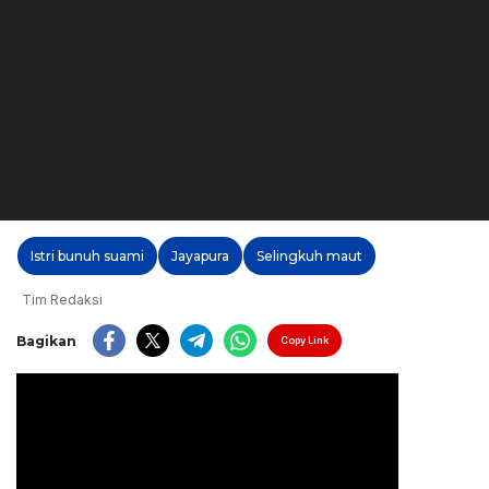
Istri bunuh suami
Jayapura
Selingkuh maut
Tim Redaksi
Bagikan
Copy Link