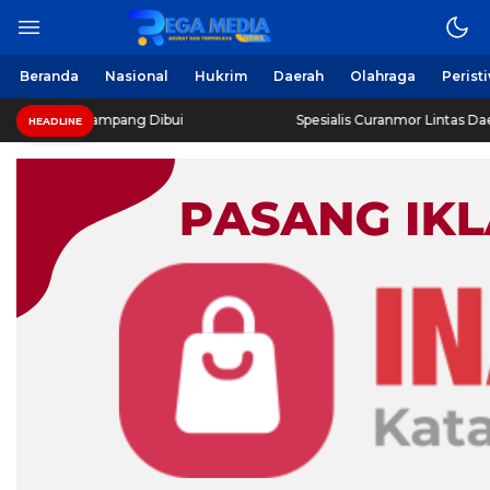
Beranda
Nasional
Hukrim
Daerah
Olahraga
Perist
 Sampang Dibui
Spesialis Curanmor Lintas Daerah Diringku
HEADLINE