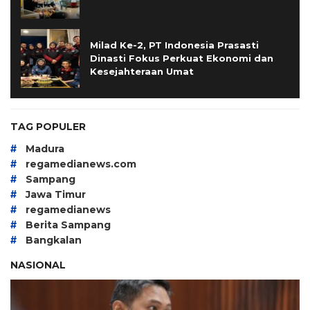
Milad Ke-2, PT Indonesia Prasasti
Dinasti Fokus Perkuat Ekonomi dan
Kesejahteraan Umat
TAG POPULER
#
Madura
#
regamedianews.com
#
Sampang
#
Jawa Timur
#
regamedianews
#
Berita Sampang
#
Bangkalan
NASIONAL