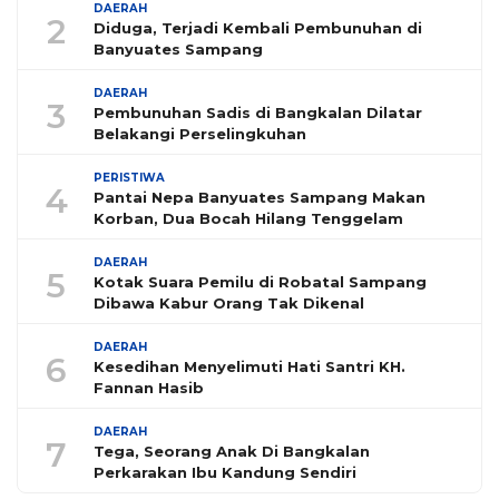
DAERAH
2
Diduga, Terjadi Kembali Pembunuhan di
Banyuates Sampang
DAERAH
3
Pembunuhan Sadis di Bangkalan Dilatar
Belakangi Perselingkuhan
PERISTIWA
4
Pantai Nepa Banyuates Sampang Makan
Korban, Dua Bocah Hilang Tenggelam
DAERAH
5
Kotak Suara Pemilu di Robatal Sampang
Dibawa Kabur Orang Tak Dikenal
DAERAH
6
Kesedihan Menyelimuti Hati Santri KH.
Fannan Hasib
DAERAH
7
Tega, Seorang Anak Di Bangkalan
Perkarakan Ibu Kandung Sendiri