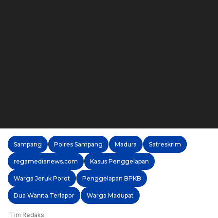
Sampang
Polres Sampang
Madura
Satreskrim
regamedianews.com
Kasus Penggelapan
Warga Jeruk Porot
Penggelapan BPKB
Dua Wanita Terlapor
Warga Madupat
Tim Redaksi