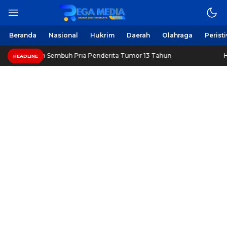
Beranda
Nasional
Hukrim
Daerah
Olahraga
Perist
an Sembuh Pria Penderita Tumor 13 Tahun
Healthy Long L
HEADLINE