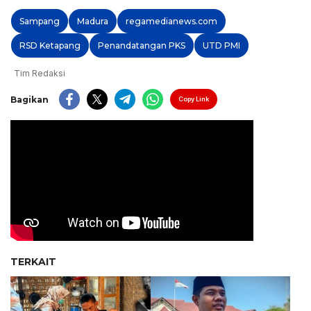
Sampang
Madura
regamedianews.com
RSD Ketapang
Penandatangan PKS
UTD PMI
Tim Redaksi
Bagikan
Copy Link
TERKAIT