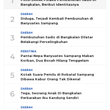
1
Bangkalan, Berikut Identitasnya
DAERAH
2
Diduga, Terjadi Kembali Pembunuhan di
Banyuates Sampang
DAERAH
3
Pembunuhan Sadis di Bangkalan Dilatar
Belakangi Perselingkuhan
PERISTIWA
4
Pantai Nepa Banyuates Sampang Makan
Korban, Dua Bocah Hilang Tenggelam
DAERAH
5
Kotak Suara Pemilu di Robatal Sampang
Dibawa Kabur Orang Tak Dikenal
DAERAH
6
Tega, Seorang Anak Di Bangkalan
Perkarakan Ibu Kandung Sendiri
DAERAH