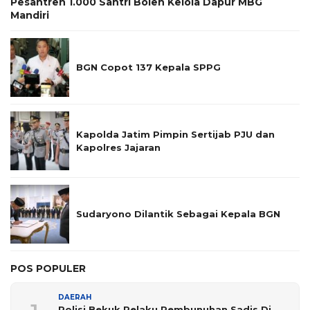
Pesantren 1.000 Santri Boleh Kelola Dapur MBG
Mandiri
BGN Copot 137 Kepala SPPG
Kapolda Jatim Pimpin Sertijab PJU dan
Kapolres Jajaran
Sudaryono Dilantik Sebagai Kepala BGN
POS POPULER
DAERAH
Polisi Bekuk Pelaku Pembunuhan Sadis Di