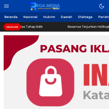
Beranda
Nasional
Hukrim
Daerah
Olahraga
Perist
tas Tahap Sidik
Basarnas Terjunkan Helikopter Sisir Bangk
HEADLINE