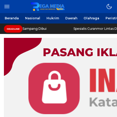
Beranda
Nasional
Hukrim
Daerah
Olahraga
Perist
o Sampang Dibui
Spesialis Curanmor Lintas Daerah Diring
HEADLINE