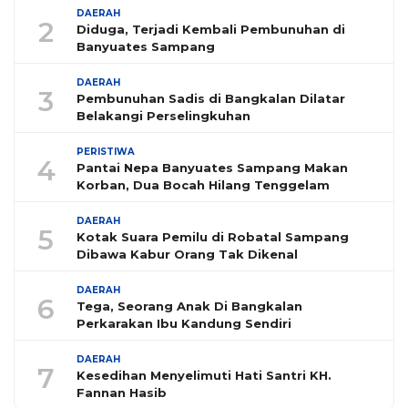
DAERAH
2
Diduga, Terjadi Kembali Pembunuhan di
Banyuates Sampang
DAERAH
3
Pembunuhan Sadis di Bangkalan Dilatar
Belakangi Perselingkuhan
PERISTIWA
4
Pantai Nepa Banyuates Sampang Makan
Korban, Dua Bocah Hilang Tenggelam
DAERAH
5
Kotak Suara Pemilu di Robatal Sampang
Dibawa Kabur Orang Tak Dikenal
DAERAH
6
Tega, Seorang Anak Di Bangkalan
Perkarakan Ibu Kandung Sendiri
DAERAH
7
Kesedihan Menyelimuti Hati Santri KH.
Fannan Hasib