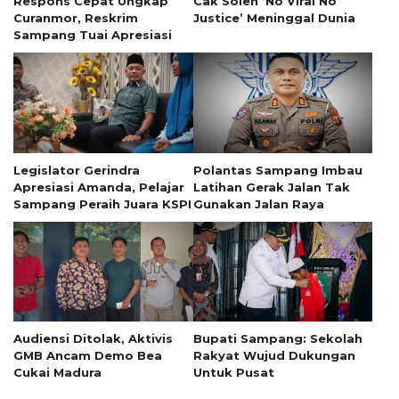
Respons Cepat Ungkap
Cak Soleh ‘No Viral No
Curanmor, Reskrim
Justice’ Meninggal Dunia
Sampang Tuai Apresiasi
Legislator Gerindra
Polantas Sampang Imbau
Apresiasi Amanda, Pelajar
Latihan Gerak Jalan Tak
Sampang Peraih Juara KSPI
Gunakan Jalan Raya
Audiensi Ditolak, Aktivis
Bupati Sampang: Sekolah
GMB Ancam Demo Bea
Rakyat Wujud Dukungan
Cukai Madura
Untuk Pusat