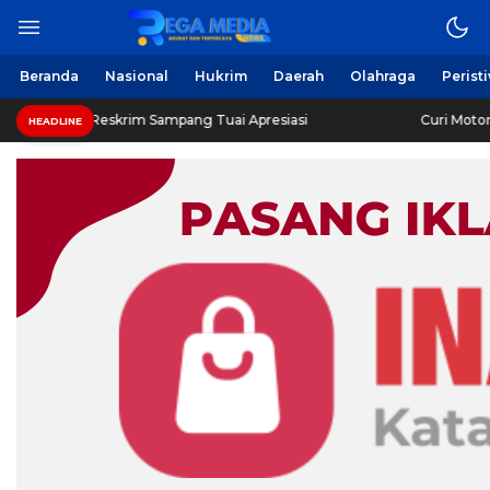
Beranda
Nasional
Hukrim
Daerah
Olahraga
Perist
Reskrim Sampang Tuai Apresiasi
Curi Motor! Dua Warga
HEADLINE