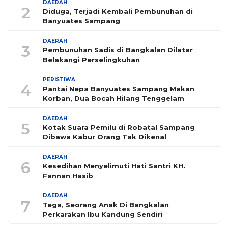
DAERAH
2
Diduga, Terjadi Kembali Pembunuhan di
Banyuates Sampang
DAERAH
3
Pembunuhan Sadis di Bangkalan Dilatar
Belakangi Perselingkuhan
PERISTIWA
4
Pantai Nepa Banyuates Sampang Makan
Korban, Dua Bocah Hilang Tenggelam
DAERAH
5
Kotak Suara Pemilu di Robatal Sampang
Dibawa Kabur Orang Tak Dikenal
DAERAH
6
Kesedihan Menyelimuti Hati Santri KH.
Fannan Hasib
DAERAH
7
Tega, Seorang Anak Di Bangkalan
Perkarakan Ibu Kandung Sendiri