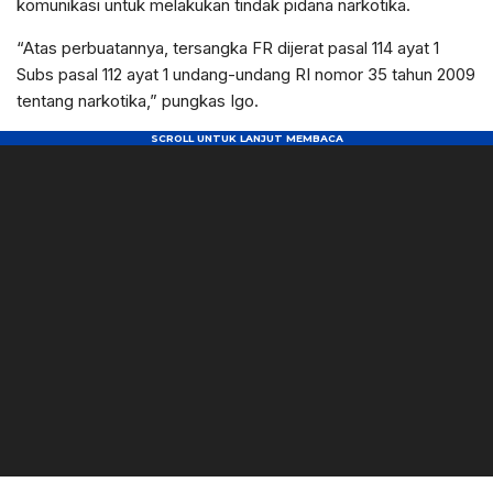
komunikasi untuk melakukan tindak pidana narkotika.
“Atas perbuatannya, tersangka FR dijerat pasal 114 ayat 1
Subs pasal 112 ayat 1 undang-undang RI nomor 35 tahun 2009
tentang narkotika,” pungkas Igo.