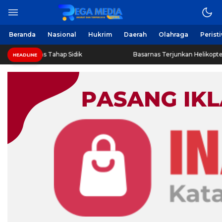
Beranda
Nasional
Hukrim
Daerah
Olahraga
Perist
as Tahap Sidik
Basarnas Terjunkan Helikopter Sisir Bangka
HEADLINE