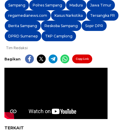
Sampang
Polres Sampang
Madura
Jawa Timur
regamedianews.com
Kasus Narkotika
Tersangka FR
Berita Sampang
Reskoba Sampang
Sopir DPR
DPRD Sumenep
TKP Camplong
Tim Redaksi
Bagikan
Copy Link
TERKAIT