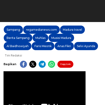
Sampang
regamedianews.com
Madura travel
Berita Sampang
Muhlas
Musisi Madura
Al Baidhowiyah
Faris Meonk
Anas Fikri
Selvi Ayunda
Tim Redaksi
Bagikan
Copy Link