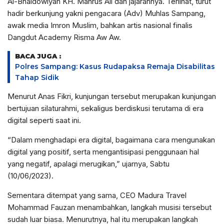
Al-Bhaidowiyah KH. Mahrus Ali dan jajarannya. Terlihat, turut
hadir berkunjung yakni pengacara (Adv) Muhlas Sampang,
awak media Imron Muslim, bahkan artis nasional finalis
Dangdut Academy Risma Aw Aw.
BACA JUGA :
Polres Sampang: Kasus Rudapaksa Remaja Disabilitas
Tahap Sidik
Menurut Anas Fikri, kunjungan tersebut merupakan kunjungan
bertujuan silaturahmi, sekaligus berdiskusi terutama di era
digital seperti saat ini.
“Dalam menghadapi era digital, bagaimana cara mengunakan
digital yang positif, serta mengantisipasi penggunaan hal
yang negatif, apalagi merugikan,” ujarnya, Sabtu
(10/06/2023).
Sementara ditempat yang sama, CEO Madura Travel
Mohammad Fauzan menambahkan, langkah musisi tersebut
sudah luar biasa. Menurutnya, hal itu merupakan langkah