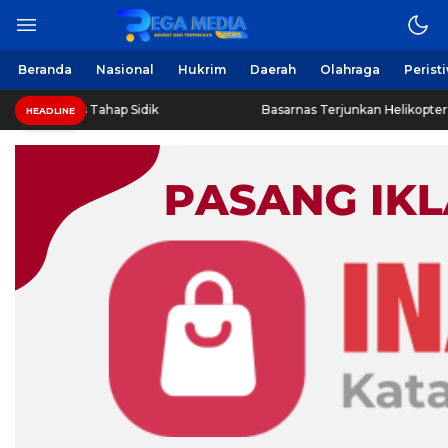
Beranda
Nasional
Hukrim
Daerah
Olahraga
Perist
s Tahap Sidik
Basarnas Terjunkan Helikopter Sisir Bangkai
HEADLINE