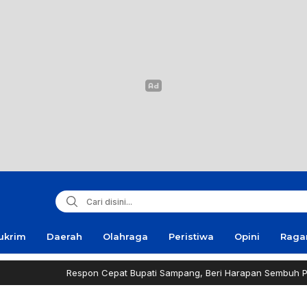
ukrim
Daerah
Olahraga
Peristiwa
Opini
Rag
Respon Cepat Bupati Sampang, Beri Harapan Sembuh Pria Penderit