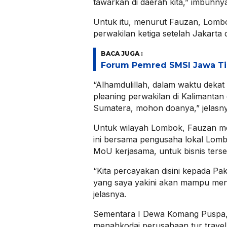
tawarkan di daerah kita,” imbuhny
Untuk itu, menurut Fauzan, Lom
perwakilan ketiga setelah Jakarta
BACA JUGA :
Forum Pemred SMSI Jawa Ti
“Alhamdulillah, dalam waktu dekat 
pleaning perwakilan di Kalimantan 
Sumatera, mohon doanya,” jelasny
Untuk wilayah Lombok, Fauzan me
ini bersama pengusaha lokal Lomb
MoU kerjasama, untuk bisnis terse
“Kita percayakan disini kepada Pa
yang saya yakini akan mampu me
jelasnya.
Sementara I Dewa Komang Puspa, 
menahkodai perusahaan tur travel