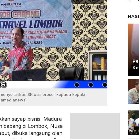
NAS
Pe
Ke
 menyerahkan SK dan brosur kepada kepala
gamedianews).
kan sayap bisnis, Madura
n cabang di Lombok, Nusa
ebut, dibuka langsung oleh