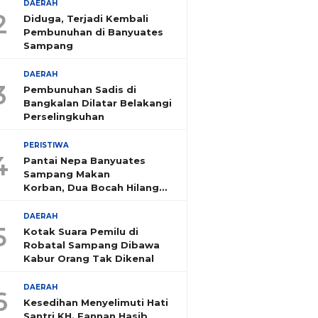
DAERAH
2
Diduga, Terjadi Kembali
Pembunuhan di Banyuates
Sampang
DAERAH
3
Pembunuhan Sadis di
Bangkalan Dilatar Belakangi
Perselingkuhan
PERISTIWA
4
Pantai Nepa Banyuates
Sampang Makan
Korban, Dua Bocah Hilang
Tenggelam
DAERAH
5
Kotak Suara Pemilu di
Robatal Sampang Dibawa
Kabur Orang Tak Dikenal
DAERAH
6
Kesedihan Menyelimuti Hati
Santri KH. Fannan Hasib