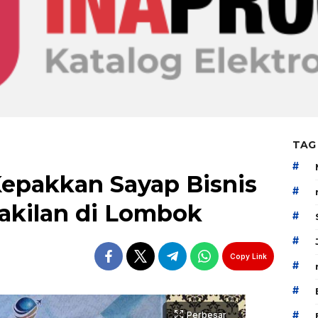
TAG
#
Kepakkan Sayap Bisnis
#
kilan di Lombok
#
#
Copy Link
#
#
#
Perbesar