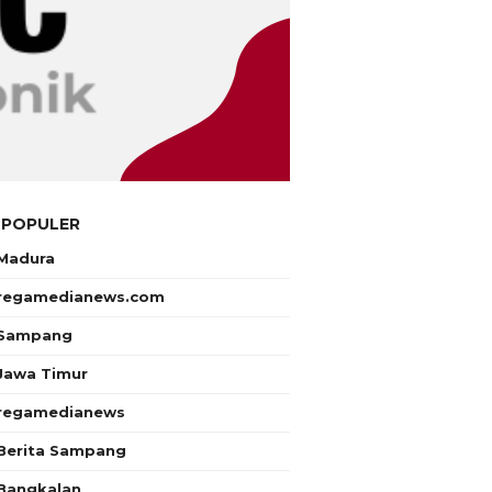
 POPULER
Madura
regamedianews.com
Sampang
Jawa Timur
regamedianews
Berita Sampang
Bangkalan