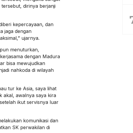
ersebut, dirinya berjanji
 diberi kepercayaan, dan
ya jaga dengan
ksimal,” ujarnya.
tupun menuturkan,
bekerjasama dengan Madura
nar bisa mewujudkan
jadi nahkoda di wilayah
u tur ke Asia, saya lihat
akal, awalnya saya kira
setelah ikut servisnya luar
 melakukan komunikasi dan
atkan SK perwakilan di