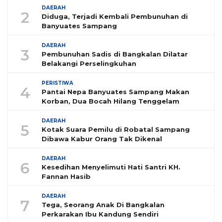
DAERAH
2
Diduga, Terjadi Kembali Pembunuhan di
Banyuates Sampang
DAERAH
3
Pembunuhan Sadis di Bangkalan Dilatar
Belakangi Perselingkuhan
PERISTIWA
4
Pantai Nepa Banyuates Sampang Makan
Korban, Dua Bocah Hilang Tenggelam
DAERAH
5
Kotak Suara Pemilu di Robatal Sampang
Dibawa Kabur Orang Tak Dikenal
DAERAH
6
Kesedihan Menyelimuti Hati Santri KH.
Fannan Hasib
DAERAH
7
Tega, Seorang Anak Di Bangkalan
Perkarakan Ibu Kandung Sendiri