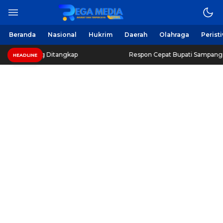
Beranda
Nasional
Hukrim
Daerah
Olahraga
Perist
ng Ditangkap
Respon Cepat Bupati Sampang, Beri Harapa
HEADLINE