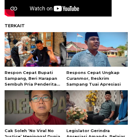
TERKAIT
Respon Cepat Bupati
Respons Cepat Ungkap
Sampang, Beri Harapan
Curanmor, Reskrim
Sembuh Pria Penderita
Sampang Tuai Apresiasi
Tumor 13 Tahun
Cak Soleh ‘No Viral No
Legislator Gerindra
Justice’ Meninggal Dunia
Apresiasi Amanda, Pelajar