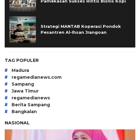
Pamekasan Sukses Rintis Bisnis Kopi
Strategi MANTAB Koperasi Pondok
Pesantren Al-Ihsan Jrangoan
TAG POPULER
#
Madura
#
regamedianews.com
#
Sampang
#
Jawa Timur
#
regamedianews
#
Berita Sampang
#
Bangkalan
NASIONAL