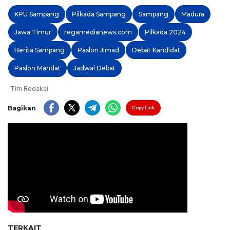
KPU Sampang
Pilkada Sampang
Sampang
Madura
Jawa Timur
regamedianews.com
Pilkada 2024
Berita Sampang
Paslon Jimad
Debat Kandidat
Paslon Mandat
Jadwal Debat
Tim Redaksi
Bagikan
Copy Link
TERKAIT