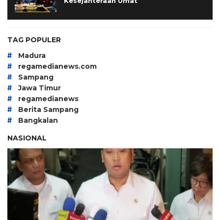
Kesejahteraan Umat
TAG POPULER
#
Madura
#
regamedianews.com
#
Sampang
#
Jawa Timur
#
regamedianews
#
Berita Sampang
#
Bangkalan
NASIONAL