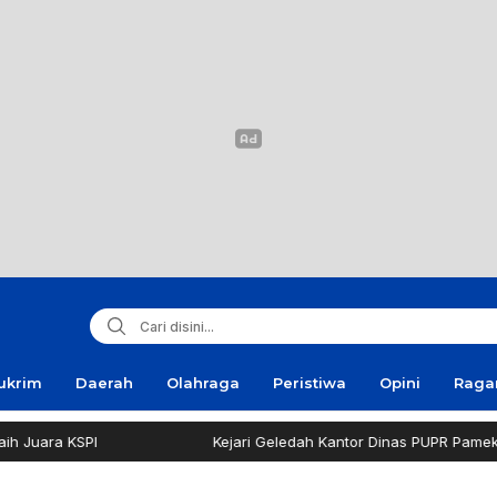
ukrim
Daerah
Olahraga
Peristiwa
Opini
Rag
I
Kejari Geledah Kantor Dinas PUPR Pamekasan