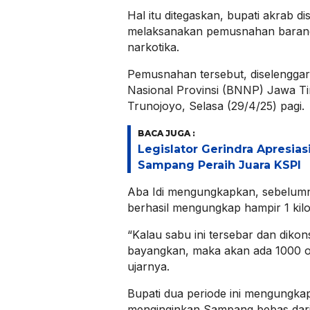
Hal itu ditegaskan, bupati akrab di
melaksanakan pemusnahan barang
narkotika.
Pemusnahan tersebut, diselengga
Nasional Provinsi (BNNP) Jawa T
Trunojoyo, Selasa (29/4/25) pagi.
BACA JUGA :
Legislator Gerindra Apresias
Sampang Peraih Juara KSPI
Aba Idi mengungkapkan, sebelum
berhasil mengungkap hampir 1 kil
“Kalau sabu ini tersebar dan diko
bayangkan, maka akan ada 1000 or
ujarnya.
Bupati dua periode ini mengungkap
menginginkan Sampang bebas dari