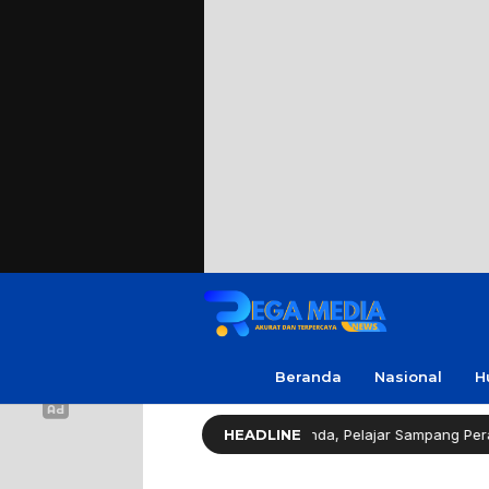
Beranda
Nasional
H
islator Gerindra Apresiasi Amanda, Pelajar Sampang Peraih Juara KSP
HEADLINE