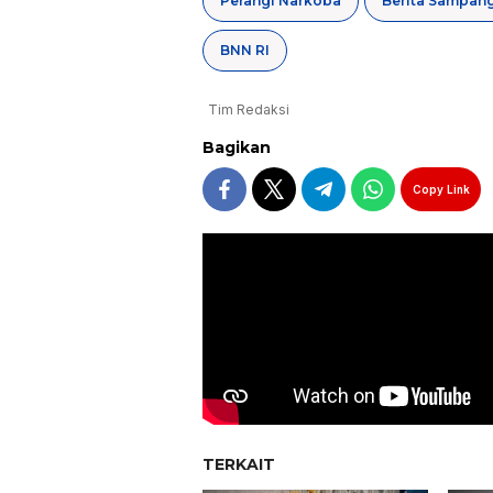
Perangi Narkoba
Berita Sampan
BNN RI
Tim Redaksi
Bagikan
Copy Link
TERKAIT