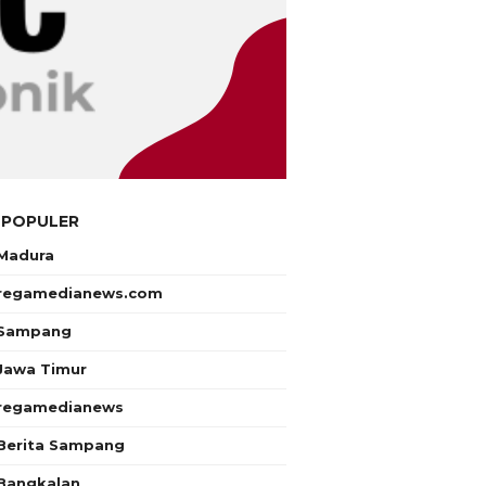
 POPULER
Madura
regamedianews.com
Sampang
Jawa Timur
regamedianews
Berita Sampang
Bangkalan