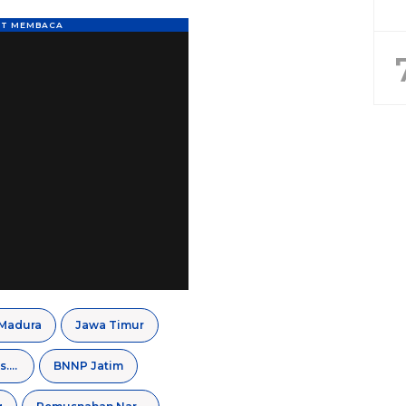
Madura
Jawa Timur
regamedianews.com
BNNP Jatim