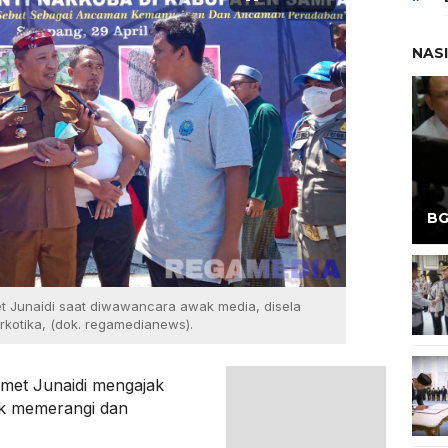
NAS
BG
et Junaidi saat diwawancara awak media, disela
kotika, (dok. regamedianews).
met Junaidi mengajak
uk memerangi dan