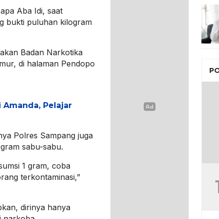
sapa Aba Idi, saat
 bukti puluhan kilogram
rakan Badan Narkotika
imur, di halaman Pendopo
PO
i Amanda, Pelajar
nya Polres Sampang juga
ogram sabu-sabu.
nsumsi 1 gram, coba
ang terkontaminasi,”
kan, dirinya hanya
 narkoba.