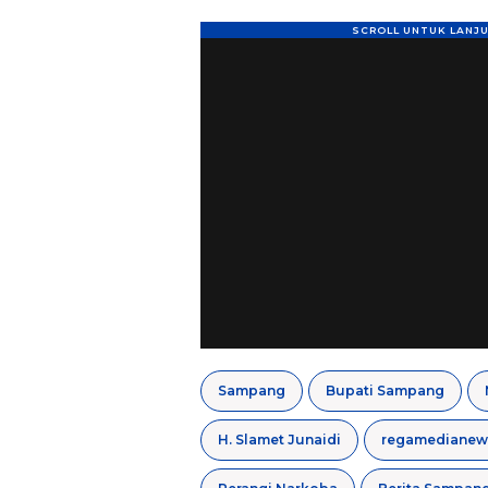
Sampang
Bupati Sampang
H. Slamet Junaidi