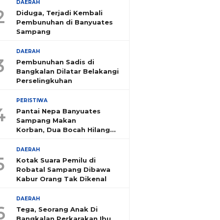
DAERAH
2
Diduga, Terjadi Kembali
Pembunuhan di Banyuates
Sampang
DAERAH
3
Pembunuhan Sadis di
Bangkalan Dilatar Belakangi
Perselingkuhan
PERISTIWA
4
Pantai Nepa Banyuates
Sampang Makan
Korban, Dua Bocah Hilang
Tenggelam
DAERAH
5
Kotak Suara Pemilu di
Robatal Sampang Dibawa
Kabur Orang Tak Dikenal
DAERAH
6
Tega, Seorang Anak Di
Bangkalan Perkarakan Ibu