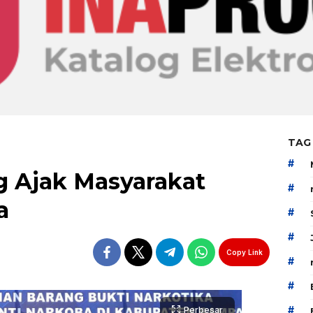
TAG
#
 Ajak Masyarakat
#
a
#
#
Copy Link
#
#
#
Perbesar