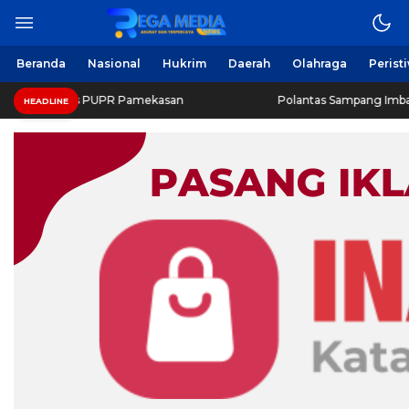
Beranda
Nasional
Hukrim
Daerah
Olahraga
Perist
inas PUPR Pamekasan
Polantas Sampang Imbau Latihan Ger
HEADLINE