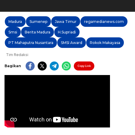
Madura
Sumenep
Jawa Timur
regamedianews.com
Smsi
Berita Madura
H.Supriadi
PT Mahaputra Nusantara
SMSI Award
Rokok Makayasa
Tim Redaksi
Bagikan
Copy Link