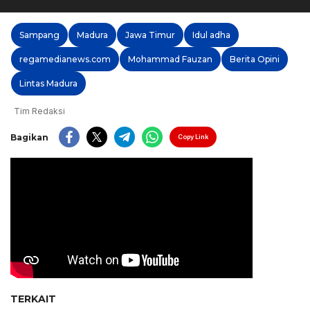
Sampang
Madura
Jawa Timur
Idul adha
regamedianews.com
Mohammad Fauzan
Berita Opini
Lintas Madura
Tim Redaksi
Bagikan
Copy Link
TERKAIT