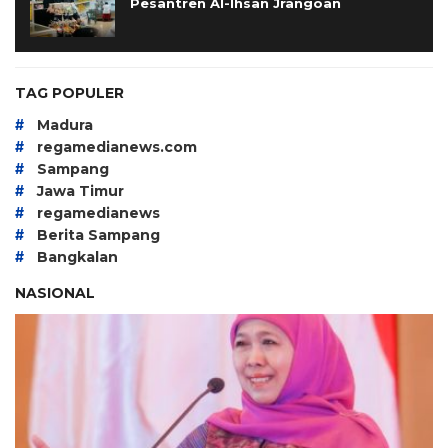
Pesantren Al-Ihsan Jrangoan
TAG POPULER
#
Madura
#
regamedianews.com
#
Sampang
#
Jawa Timur
#
regamedianews
#
Berita Sampang
#
Bangkalan
NASIONAL