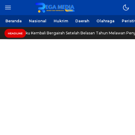
Beranda
Nasional
Hukrim
Daerah
Olahraga
Perist
gaku Kembali Bergairah Setelah Belasan Tahun Melawan Penyakit Tumor
HEADLINE