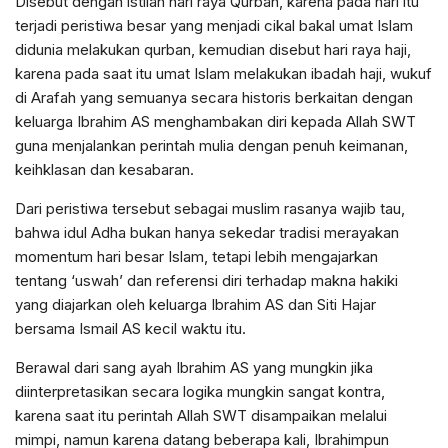
Disebut dengan istilah hari raya Qurban, karena pada hari itu
terjadi peristiwa besar yang menjadi cikal bakal umat Islam
didunia melakukan qurban, kemudian disebut hari raya haji,
karena pada saat itu umat Islam melakukan ibadah haji, wukuf
di Arafah yang semuanya secara historis berkaitan dengan
keluarga Ibrahim AS menghambakan diri kepada Allah SWT
guna menjalankan perintah mulia dengan penuh keimanan,
keihklasan dan kesabaran.
Dari peristiwa tersebut sebagai muslim rasanya wajib tau,
bahwa idul Adha bukan hanya sekedar tradisi merayakan
momentum hari besar Islam, tetapi lebih mengajarkan
tentang ‘uswah’ dan referensi diri terhadap makna hakiki
yang diajarkan oleh keluarga Ibrahim AS dan Siti Hajar
bersama Ismail AS kecil waktu itu.
Berawal dari sang ayah Ibrahim AS yang mungkin jika
diinterpretasikan secara logika mungkin sangat kontra,
karena saat itu perintah Allah SWT disampaikan melalui
mimpi, namun karena datang beberapa kali, Ibrahimpun