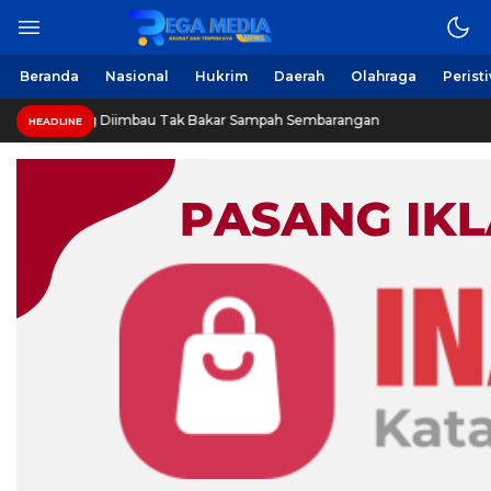
Beranda
Nasional
Hukrim
Daerah
Olahraga
Perist
 Diimbau Tak Bakar Sampah Sembarangan
INVESTIGASI:
HEADLINE