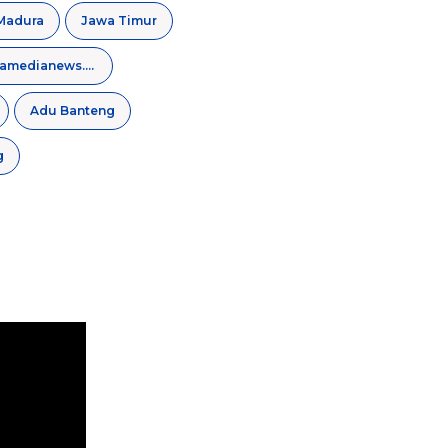
Madura
Jawa Timur
regamedianews.com
Adu Banteng
g