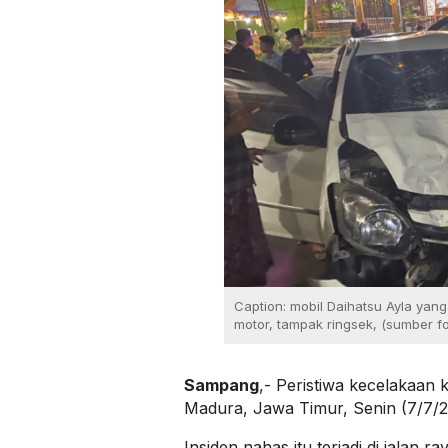
Caption: mobil Daihatsu Ayla yan
motor, tampak ringsek, (sumber f
Sampang
,- Peristiwa kecelakaan 
Madura, Jawa Timur, Senin (7/7/2
Insiden nahas itu terjadi di jalan r