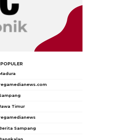
 POPULER
Madura
regamedianews.com
Sampang
Jawa Timur
regamedianews
Berita Sampang
Bangkalan