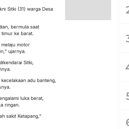
i Sitki (31) warga Desa
ian, bermula saat
timur ke barat.
 melaju motor
in,” ujarnya.
ikendarai Sitki,
nnya.
ah kecelakaan adu banteng,
snya.
engalami luka berat,
a ringan.
ah sakit Ketapang,”