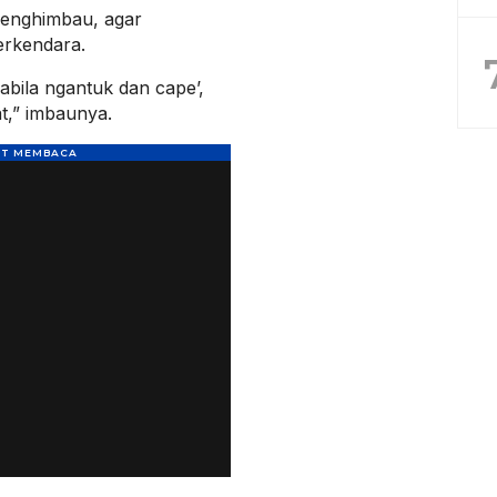
menghimbau, agar
erkendara.
pabila ngantuk dan cape’,
at,” imbaunya.