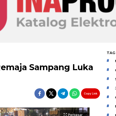
TAG
#
 Remaja Sampang Luka
#
#
#
Copy Link
#
#
#
Perbesar