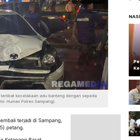
NAS
Pe
Ke
g terlibat kecelakaan adu banteng dengan sepeda
oto: Humas Polres Sampang).
kembali terjadi di Sampang,
5) petang.
aya Ketapang Barat,