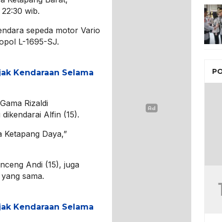
22:30 wib.
gendara sepeda motor Vario
opol L-1695-SJ.
PO
jak Kendaraan Selama
Gama Rizaldi
ikendarai Alfin (15).
a Ketapang Daya,”
nceng Andi (15), juga
a yang sama.
jak Kendaraan Selama