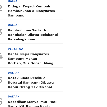
DAERAH
2
Diduga, Terjadi Kembali
Pembunuhan di Banyuates
Sampang
DAERAH
3
Pembunuhan Sadis di
Bangkalan Dilatar Belakangi
Perselingkuhan
PERISTIWA
4
Pantai Nepa Banyuates
Sampang Makan
Korban, Dua Bocah Hilang
Tenggelam
DAERAH
5
Kotak Suara Pemilu di
Robatal Sampang Dibawa
Kabur Orang Tak Dikenal
DAERAH
6
Kesedihan Menyelimuti Hati
Santri KH. Fannan Hasib