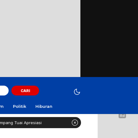
CARI
am
Politik
Hiburan
resiasi
Curi Motor! Dua Warga Batuporo Sampang Dibu