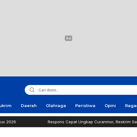
ukrim
Daerah
Olahraga
Peristiwa
Opini
Rag
Respons Cepat Ungkap Curanmor, Reskrim Sampang Tuai Ap