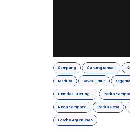
Sampang
Gunung rancak
Madura
Jawa Timur
Pemdes Gunung Rancak
Berita Sampa
Rega Sampang
Berita Desa
Lomba Agustusan