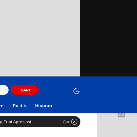
CARI
am
Politik
Hiburan
si
Curi Motor! Dua Warga Batuporo Sampang Dibui