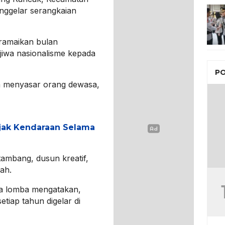
ggelar serangkaian
eramaikan bulan
iwa nasionalisme kepada
PO
ya menyasar orang dewasa,
jak Kendaraan Selama
tambang, dusun kreatif,
iah.
a lomba mengatakan,
etiap tahun digelar di