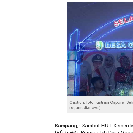
Caption: foto ilustrasi Gapura 'S
regamedianews).
Sampang
,- Sambut HUT Kemerdek
(RI) ke-80, Pemerintah Desa Gun