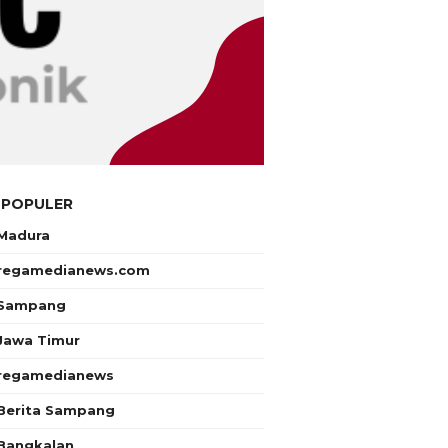
 POPULER
Madura
regamedianews.com
Sampang
Jawa Timur
regamedianews
Berita Sampang
Bangkalan