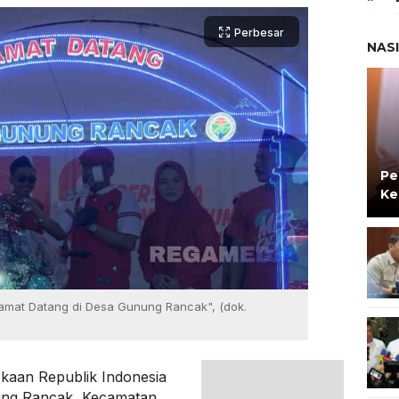
Perbesar
NAS
Pe
Ke
elamat Datang di Desa Gunung Rancak", (dok.
aan Republik Indonesia
ung Rancak, Kecamatan