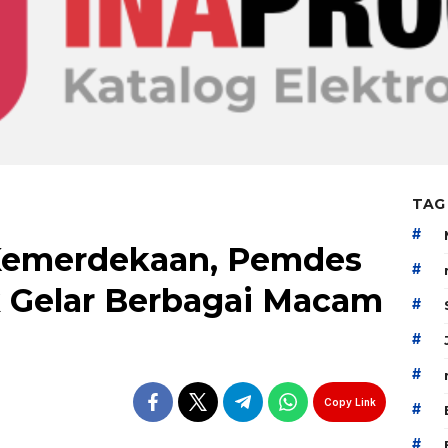
TAG
#
Kemerdekaan, Pemdes
#
 Gelar Berbagai Macam
#
#
#
Copy Link
#
#