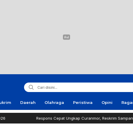
ukrim
Daerah
Olahraga
Peristiwa
Opini
Rag
Respons Cepat Ungkap Curanmor, Reskrim Sampang Tuai Apresia