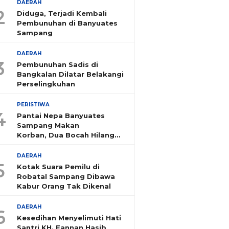
DAERAH
2
Diduga, Terjadi Kembali
Pembunuhan di Banyuates
Sampang
DAERAH
3
Pembunuhan Sadis di
Bangkalan Dilatar Belakangi
Perselingkuhan
PERISTIWA
4
Pantai Nepa Banyuates
Sampang Makan
Korban, Dua Bocah Hilang
Tenggelam
DAERAH
5
Kotak Suara Pemilu di
Robatal Sampang Dibawa
Kabur Orang Tak Dikenal
DAERAH
6
Kesedihan Menyelimuti Hati
Santri KH. Fannan Hasib