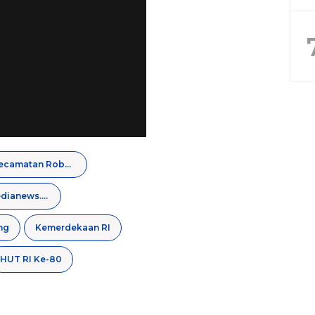
Kecamatan Robatal
regamedianews.com
ng
Kemerdekaan RI
HUT RI Ke-80