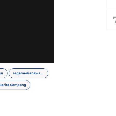
ur
regamedianews.com
Berita Sampang