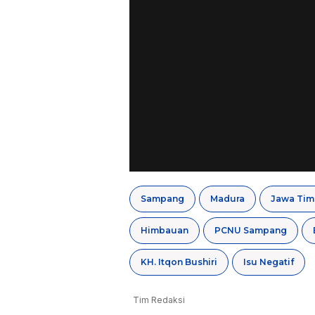
Sampang
Madura
Jawa Tim
Himbauan
PCNU Sampang
KH. Itqon Bushiri
Isu Negatif
Tim Redaksi