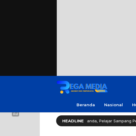
Beranda
Nasional
H
gislator Gerindra Apresiasi Amanda, Pelajar Sampang Peraih Juara KS
HEADLINE