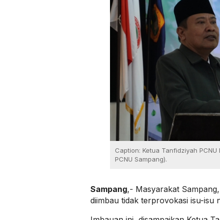
Caption: Ketua Tanfidziyah PCNU 
PCNU Sampang).
Sampang
,- Masyarakat Sampang,
diimbau tidak terprovokasi isu-isu n
Imbauan ini, disampaikan Ketua T