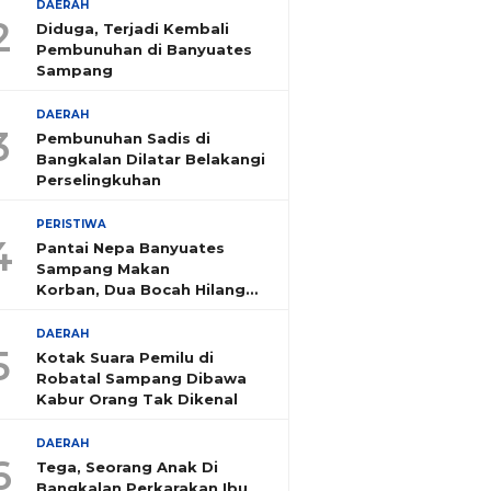
DAERAH
2
Diduga, Terjadi Kembali
Pembunuhan di Banyuates
Sampang
DAERAH
3
Pembunuhan Sadis di
Bangkalan Dilatar Belakangi
Perselingkuhan
PERISTIWA
4
Pantai Nepa Banyuates
Sampang Makan
Korban, Dua Bocah Hilang
Tenggelam
DAERAH
5
Kotak Suara Pemilu di
Robatal Sampang Dibawa
Kabur Orang Tak Dikenal
DAERAH
6
Tega, Seorang Anak Di
Bangkalan Perkarakan Ibu