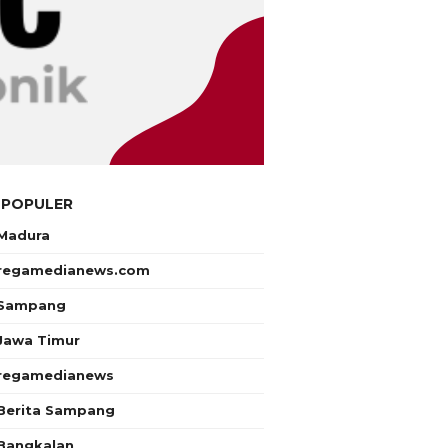
 POPULER
Madura
regamedianews.com
Sampang
Jawa Timur
regamedianews
Berita Sampang
Bangkalan