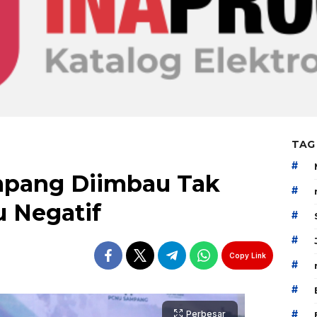
TAG
#
mpang Diimbau Tak
#
u Negatif
#
#
Copy Link
#
#
#
Perbesar