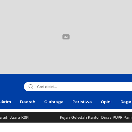
ukrim
Daerah
Olahraga
Peristiwa
Opini
Rag
PI
Kejari Geledah Kantor Dinas PUPR Pamekasan