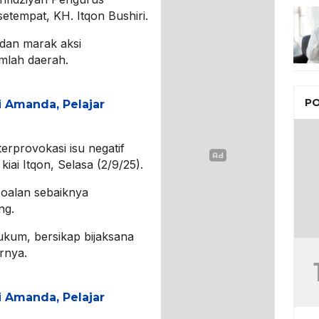
tempat, KH. Itqon Bushiri.
k dan marak aksi
umlah daerah.
PO
i Amanda, Pelajar
erprovokasi isu negatif
iai Itqon, Selasa (2/9/25).
soalan sebaiknya
ng.
kum, bersikap bijaksana
rnya.
i Amanda, Pelajar