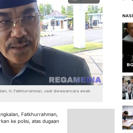
NAS
BG
alan, H. Fatkhurrahman, saat diwawancara awak
angkalan, Fatkhurrahman,
orkan ke polisi, atas dugaan