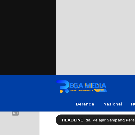
Beranda
Nasional
H
slator Gerindra Apresiasi Amanda, Pelajar Sampang Peraih Juara KSPI
HEADLINE