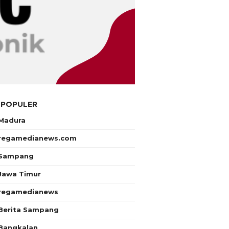
 POPULER
Madura
regamedianews.com
Sampang
Jawa Timur
regamedianews
Berita Sampang
Bangkalan