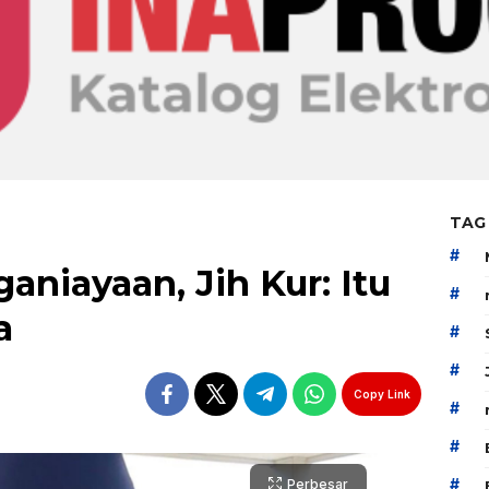
TAG
#
aniayaan, Jih Kur: Itu
#
a
#
#
Copy Link
#
#
#
Perbesar