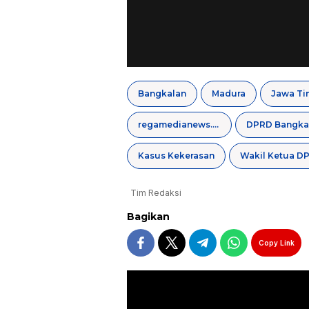
Bangkalan
Madura
Jawa Ti
regamedianews.com
DPRD Bangka
Kasus Kekerasan
Wakil Ketua D
Tim Redaksi
Bagikan
Copy Link