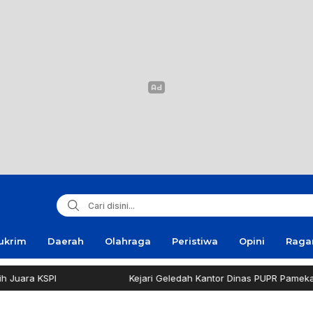
ukrim
Daerah
Olahraga
Peristiwa
Opini
Rag
Kejari Geledah Kantor Dinas PUPR Pamekasan