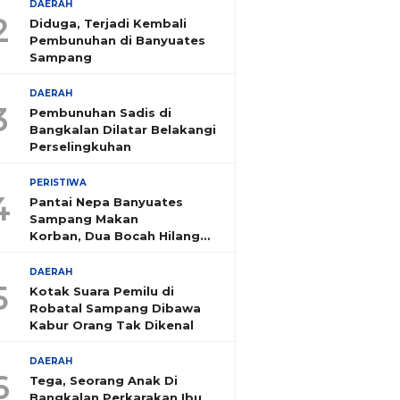
DAERAH
2
Diduga, Terjadi Kembali
Pembunuhan di Banyuates
Sampang
DAERAH
3
Pembunuhan Sadis di
Bangkalan Dilatar Belakangi
Perselingkuhan
PERISTIWA
4
Pantai Nepa Banyuates
Sampang Makan
Korban, Dua Bocah Hilang
Tenggelam
DAERAH
5
Kotak Suara Pemilu di
Robatal Sampang Dibawa
Kabur Orang Tak Dikenal
DAERAH
6
Tega, Seorang Anak Di
Bangkalan Perkarakan Ibu