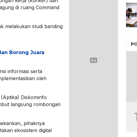
ungan kerja (kunker) dari
gagung di ruang Command
uk melakukan studi banding
PO
lan Borong Juara
nsi informasi serta
mplementasikan oleh
 (Aptika) Diskominfo
mbut langsung rombongan
ekankan, pihaknya
kan ekosistem digital