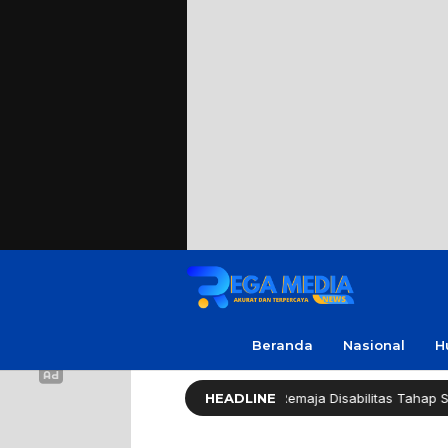
Beranda
Nasional
H
s Sampang: Kasus Rudapaksa Remaja Disabilitas Tahap Sidik
HEADLINE