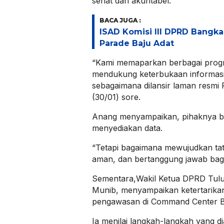
sehat dan akuntabel.
BACA JUGA :
ISAD Komisi III DPRD Bangka
Parade Baju Adat
“Kami memaparkan berbagai prog
mendukung keterbukaan informasi 
sebagaimana dilansir laman resm
(30/01) sore.
Anang menyampaikan, pihaknya b
menyediakan data.
“Tetapi bagaimana mewujudkan tata
aman, dan bertanggung jawab bagi
Sementara,Wakil Ketua DPRD Tulu
Munib, menyampaikan ketertarika
pengawasan di Command Center B
Ia menilai langkah-langkah yang d