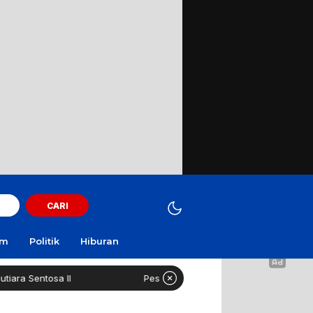
CARI
am
Politik
Hiburan
 II
Pesantren 1.000 Santri Boleh Kelola Dapur MBG Mand