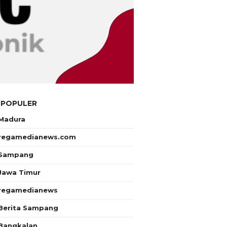
 POPULER
Madura
regamedianews.com
Sampang
Jawa Timur
regamedianews
Berita Sampang
Bangkalan