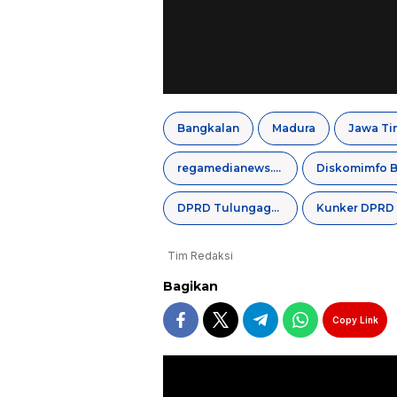
Bangkalan
Madura
Jawa Ti
regamedianews.com
DPRD Tulungagung
Kunker DPRD
Tim Redaksi
Bagikan
Copy Link