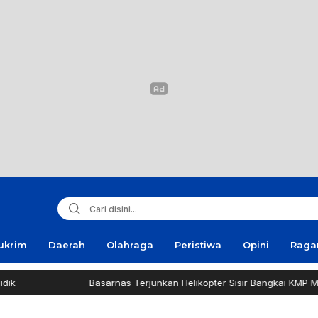
ukrim
Daerah
Olahraga
Peristiwa
Opini
Rag
Basarnas Terjunkan Helikopter Sisir Bangkai KMP Mutiara Sentosa