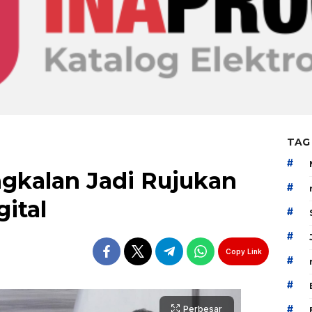
TAG
#
gkalan Jadi Rujukan
#
gital
#
#
Copy Link
#
#
#
Perbesar