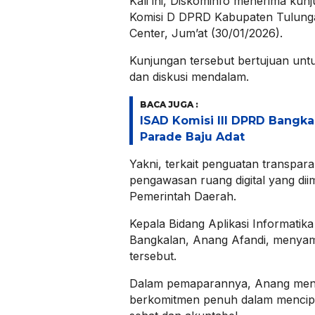
Kali ini, Diskominfo menerima kunj
Komisi D DPRD Kabupaten Tulun
Center, Jum’at (30/01/2026).
Kunjungan tersebut bertujuan unt
dan diskusi mendalam.
BACA JUGA :
ISAD Komisi III DPRD Bangka
Parade Baju Adat
Yakni, terkait penguatan transpara
pengawasan ruang digital yang dii
Pemerintah Daerah.
Kepala Bidang Aplikasi Informatika
Bangkalan, Anang Afandi, menya
tersebut.
Dalam pemaparannya, Anang men
berkomitmen penuh dalam mencipta