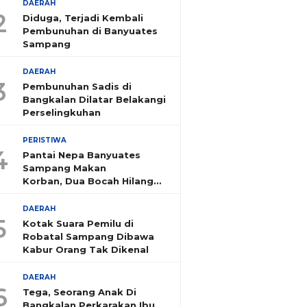
DAERAH
2
Diduga, Terjadi Kembali
Pembunuhan di Banyuates
Sampang
DAERAH
3
Pembunuhan Sadis di
Bangkalan Dilatar Belakangi
Perselingkuhan
PERISTIWA
4
Pantai Nepa Banyuates
Sampang Makan
Korban, Dua Bocah Hilang
Tenggelam
DAERAH
5
Kotak Suara Pemilu di
Robatal Sampang Dibawa
Kabur Orang Tak Dikenal
DAERAH
6
Tega, Seorang Anak Di
Bangkalan Perkarakan Ibu