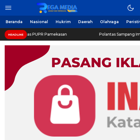
Beranda
Nasional
Hukrim
Daerah
Olahraga
Perist
Dinas PUPR Pamekasan
Polantas Sampang Imbau Latihan G
HEADLINE