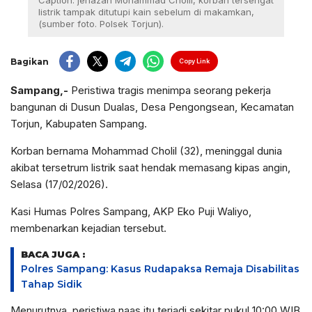
Caption: jenazah Mohammad Cholil, korban tersengat
listrik tampak ditutupi kain sebelum di makamkan,
(sumber foto. Polsek Torjun).
Bagikan
Copy Link
Sampang,-
Peristiwa tragis menimpa seorang pekerja
bangunan di Dusun Dualas, Desa Pengongsean, Kecamatan
Torjun, Kabupaten Sampang.
Korban bernama Mohammad Cholil (32), meninggal dunia
akibat tersetrum listrik saat hendak memasang kipas angin,
Selasa (17/02/2026).
Kasi Humas Polres Sampang, AKP Eko Puji Waliyo,
membenarkan kejadian tersebut.
BACA JUGA :
Polres Sampang: Kasus Rudapaksa Remaja Disabilitas
Tahap Sidik
Menurutnya, peristiwa naas itu terjadi sekitar pukul 10:00 WIB