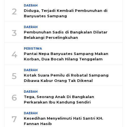
DAERAH
2
Diduga, Terjadi Kembali Pembunuhan di
Banyuates Sampang
DAERAH
3
Pembunuhan Sadis di Bangkalan Dilatar
Belakangi Perselingkuhan
PERISTIWA
4
Pantai Nepa Banyuates Sampang Makan
Korban, Dua Bocah Hilang Tenggelam
DAERAH
5
Kotak Suara Pemilu di Robatal Sampang
Dibawa Kabur Orang Tak Dikenal
DAERAH
6
Tega, Seorang Anak Di Bangkalan
Perkarakan Ibu Kandung Sendiri
DAERAH
7
Kesedihan Menyelimuti Hati Santri KH.
Fannan Hasib