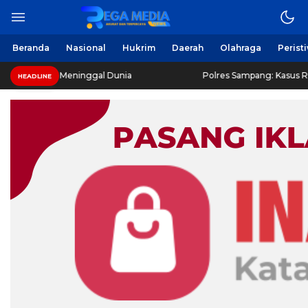
Beranda
Nasional
Hukrim
Daerah
Olahraga
Perist
ce’ Meninggal Dunia
Polres Sampang: Kasus Rudapaksa Rema
HEADLINE