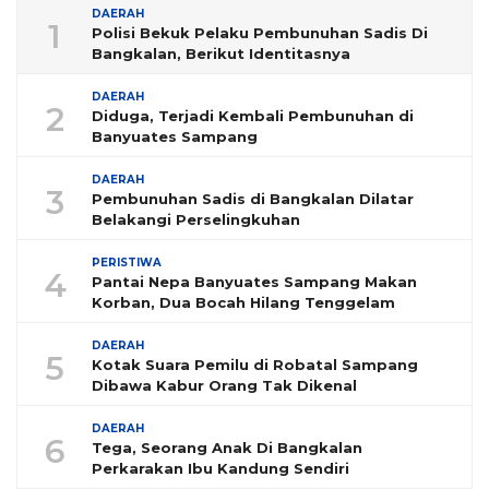
DAERAH
1
Polisi Bekuk Pelaku Pembunuhan Sadis Di
Bangkalan, Berikut Identitasnya
DAERAH
2
Diduga, Terjadi Kembali Pembunuhan di
Banyuates Sampang
DAERAH
3
Pembunuhan Sadis di Bangkalan Dilatar
Belakangi Perselingkuhan
PERISTIWA
4
Pantai Nepa Banyuates Sampang Makan
Korban, Dua Bocah Hilang Tenggelam
DAERAH
5
Kotak Suara Pemilu di Robatal Sampang
Dibawa Kabur Orang Tak Dikenal
DAERAH
6
Tega, Seorang Anak Di Bangkalan
Perkarakan Ibu Kandung Sendiri