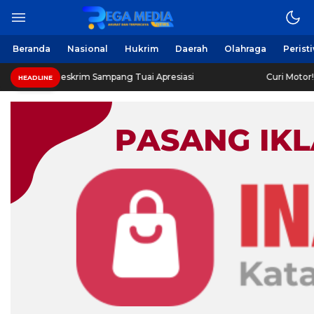
Beranda
Nasional
Hukrim
Daerah
Olahraga
Perist
eskrim Sampang Tuai Apresiasi
Curi Motor! Dua Warga B
HEADLINE