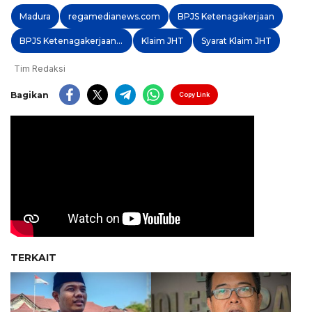
Madura
regamedianews.com
BPJS Ketenagakerjaan
BPJS Ketenagakerjaan Madura
Klaim JHT
Syarat Klaim JHT
Tim Redaksi
Bagikan
Copy Link
TERKAIT