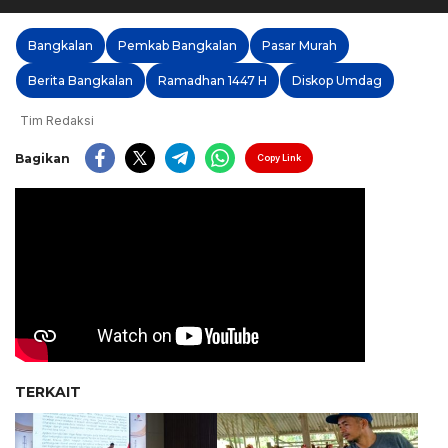
Bangkalan
Pemkab Bangkalan
Pasar Murah
Berita Bangkalan
Ramadhan 1447 H
Diskop Umdag
Tim Redaksi
Bagikan
Copy Link
TERKAIT