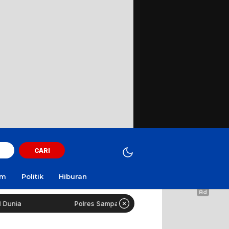
CARI
am
Politik
Hiburan
Polres Sampang: Kasus Rudapaksa Remaja Disabilitas Tahap Si