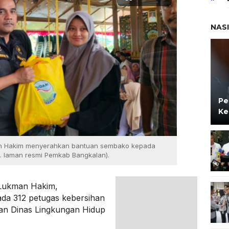
NAS
Pe
Ke
an Hakim menyerahkan bantuan sembako kepada
. laman resmi Pemkab Bangkalan).
Lukman Hakim,
da 312 petugas kebersihan
gan Dinas Lingkungan Hidup