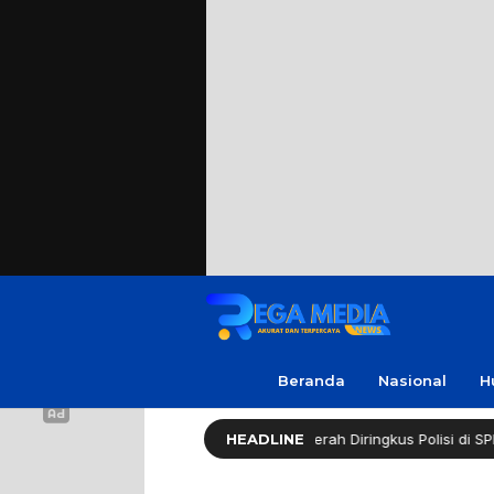
Beranda
Nasional
H
Spesialis Curanmor Lintas Daerah Diringkus Polisi di SPBU Suramadu
HEADLINE