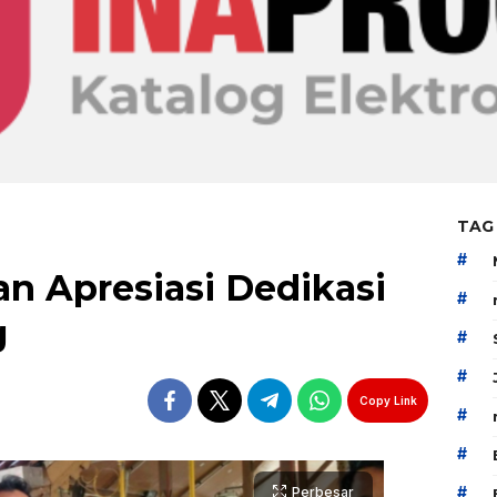
TAG
#
n Apresiasi Dedikasi
#
g
#
#
Copy Link
#
#
#
Perbesar