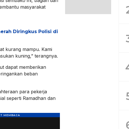
si sembako ini, bagian dari
embantu masyarakat
erah Diringkus Polisi di
kat kurang mampu. Kami
sukan kuning,” terangnya.
ut dapat memberikan
eringankan beban
hteraan para pekerja
ial seperti Ramadhan dan