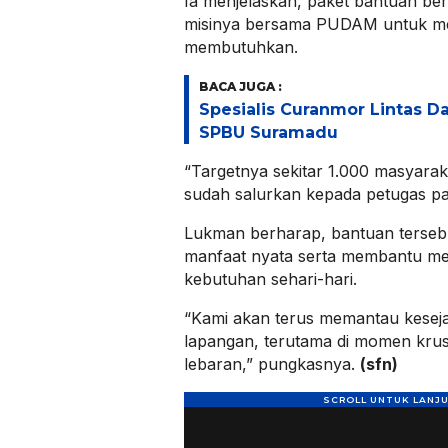
Ia menjelaskan, paket bantuan beri
misinya bersama PUDAM untuk m
membutuhkan.
BACA JUGA :
Spesialis Curanmor Lintas Da
SPBU Suramadu
“Targetnya sekitar 1.000 masyara
sudah salurkan kepada petugas pa
Lukman berharap, bantuan terseb
manfaat nyata serta membantu m
kebutuhan sehari-hari.
“Kami akan terus memantau keseja
lapangan, terutama di momen krus
lebaran,” pungkasnya.
(sfn)