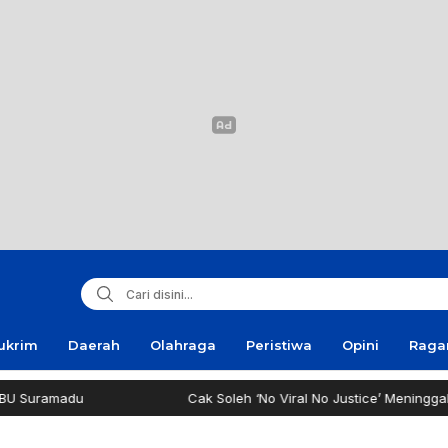
ukrim
Daerah
Olahraga
Peristiwa
Opini
Rag
Cak Soleh ‘No Viral No Justice’ Meninggal Dunia