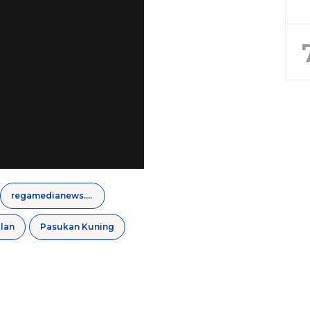
regamedianews.com
lan
Pasukan Kuning