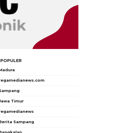
 POPULER
Madura
regamedianews.com
Sampang
Jawa Timur
regamedianews
Berita Sampang
Bangkalan