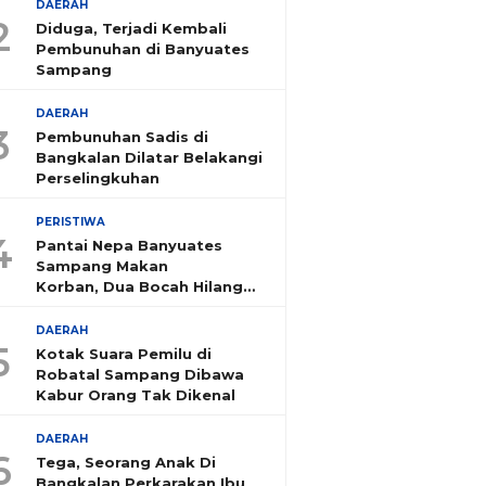
DAERAH
2
Diduga, Terjadi Kembali
Pembunuhan di Banyuates
Sampang
DAERAH
3
Pembunuhan Sadis di
Bangkalan Dilatar Belakangi
Perselingkuhan
PERISTIWA
4
Pantai Nepa Banyuates
Sampang Makan
Korban, Dua Bocah Hilang
Tenggelam
DAERAH
5
Kotak Suara Pemilu di
Robatal Sampang Dibawa
Kabur Orang Tak Dikenal
DAERAH
6
Tega, Seorang Anak Di
Bangkalan Perkarakan Ibu