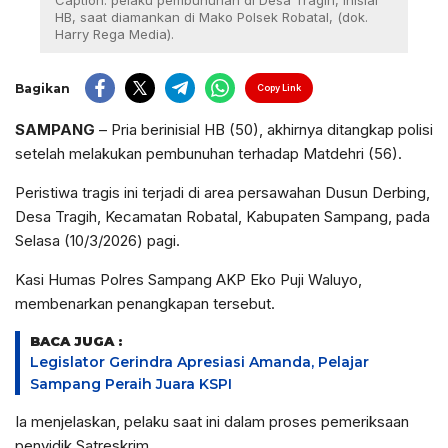
Caption: pelaku pembunuhan di Desa Tragih, inisial
HB, saat diamankan di Mako Polsek Robatal, (dok.
Harry Rega Media).
Bagikan
Copy Link
SAMPANG
– Pria berinisial HB (50), akhirnya ditangkap polisi
setelah melakukan pembunuhan terhadap Matdehri (56).
Peristiwa tragis ini terjadi di area persawahan Dusun Derbing,
Desa Tragih, Kecamatan Robatal, Kabupaten Sampang, pada
Selasa (10/3/2026) pagi.
Kasi Humas Polres Sampang AKP Eko Puji Waluyo,
membenarkan penangkapan tersebut.
BACA JUGA :
Legislator Gerindra Apresiasi Amanda, Pelajar
Sampang Peraih Juara KSPI
Ia menjelaskan, pelaku saat ini dalam proses pemeriksaan
penyidik Satreskrim.