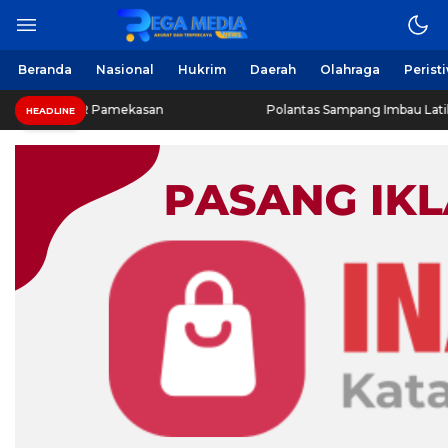
Beranda
Nasional
Hukrim
Daerah
Olahraga
Perist
UPR Pamekasan
Polantas Sampang Imbau Latihan Gerak Ja
HEADLINE