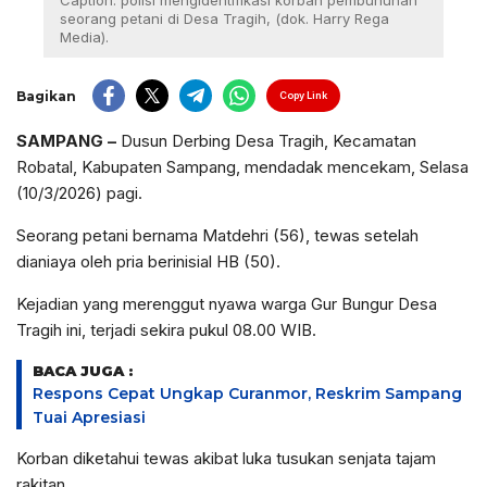
Caption: polisi mengidentifikasi korban pembunuhan
seorang petani di Desa Tragih, (dok. Harry Rega
Media).
Bagikan
Copy Link
SAMPANG
–
Dusun Derbing Desa Tragih, Kecamatan
Robatal, Kabupaten Sampang, mendadak mencekam, Selasa
(10/3/2026) pagi.
Seorang petani bernama Matdehri (56), tewas setelah
dianiaya oleh pria berinisial HB (50).
Kejadian yang merenggut nyawa warga Gur Bungur Desa
Tragih ini, terjadi sekira pukul 08.00 WIB.
BACA JUGA :
Respons Cepat Ungkap Curanmor, Reskrim Sampang
Tuai Apresiasi
Korban diketahui tewas akibat luka tusukan senjata tajam
rakitan.