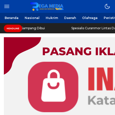
Beranda
Nasional
Hukrim
Daerah
Olahraga
Perist
o Sampang Dibui
Spesialis Curanmor Lintas Daerah Diringk
HEADLINE