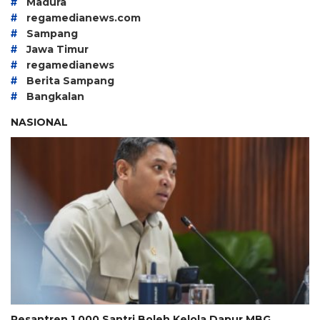
#
Madura
#
regamedianews.com
#
Sampang
#
Jawa Timur
#
regamedianews
#
Berita Sampang
#
Bangkalan
NASIONAL
Pesantren 1.000 Santri Boleh Kelola Dapur MBG