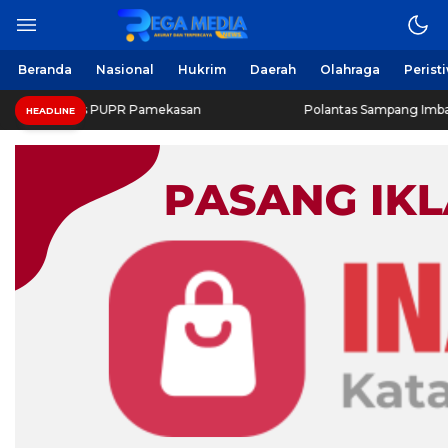
Beranda
Nasional
Hukrim
Daerah
Olahraga
Perist
inas PUPR Pamekasan
Polantas Sampang Imbau Latihan Ger
HEADLINE