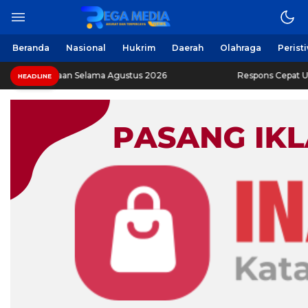
Beranda
Nasional
Hukrim
Daerah
Olahraga
Perist
raan Selama Agustus 2026
Respons Cepat Ungkap Curanm
HEADLINE