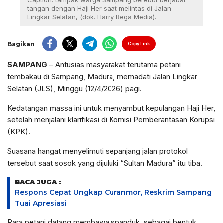
Caption: tampak warga Sampang berebut berjabat
tangan dengan Haji Her saat melintas di Jalan
Lingkar Selatan, (dok. Harry Rega Media).
Bagikan
Copy Link
SAMPANG
– Antusias masyarakat terutama petani
tembakau di Sampang, Madura, memadati Jalan Lingkar
Selatan (JLS), Minggu (12/4/2026) pagi.
Kedatangan massa ini untuk menyambut kepulangan Haji Her,
setelah menjalani klarifikasi di Komisi Pemberantasan Korupsi
(KPK).
Suasana hangat menyelimuti sepanjang jalan protokol
tersebut saat sosok yang dijuluki “Sultan Madura” itu tiba.
BACA JUGA :
Respons Cepat Ungkap Curanmor, Reskrim Sampang
Tuai Apresiasi
Para petani datang membawa spanduk, sebagai bentuk