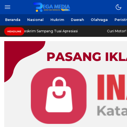
Beranda
Nasional
Hukrim
Daerah
Olahraga
Perist
eskrim Sampang Tuai Apresiasi
Curi Motor! Dua Warga 
HEADLINE