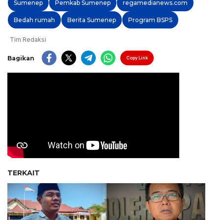
Sumenep
Pemkab Sumenep
regamedianews.com
Bedah rumah
Berita Sumenep
Program BSPS
Tim Redaksi
Bagikan
Copy Link
TERKAIT