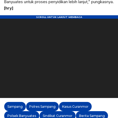
Banyuates untuk proses penyidikan lebih lanjut,” pungkasnya.
[hry]
Sampang
Polres Sampang
Kasus Curanmor
Polsek Banyuates
Sindikat Curanmor
Berita Sampang