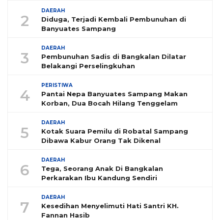
DAERAH
2
Diduga, Terjadi Kembali Pembunuhan di
Banyuates Sampang
DAERAH
3
Pembunuhan Sadis di Bangkalan Dilatar
Belakangi Perselingkuhan
PERISTIWA
4
Pantai Nepa Banyuates Sampang Makan
Korban, Dua Bocah Hilang Tenggelam
DAERAH
5
Kotak Suara Pemilu di Robatal Sampang
Dibawa Kabur Orang Tak Dikenal
DAERAH
6
Tega, Seorang Anak Di Bangkalan
Perkarakan Ibu Kandung Sendiri
DAERAH
7
Kesedihan Menyelimuti Hati Santri KH.
Fannan Hasib