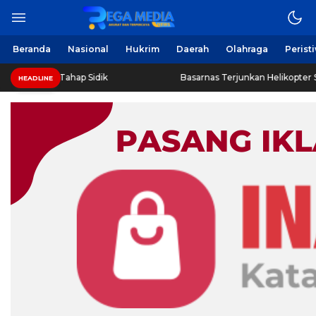
Beranda
Nasional
Hukrim
Daerah
Olahraga
Perist
Tahap Sidik
Basarnas Terjunkan Helikopter Sisir Bangkai K
HEADLINE