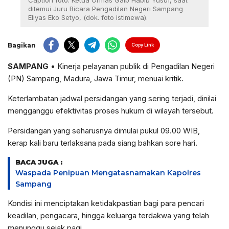
Caption foto: Ketua Ormas Gaib Habib Yusuf, saat
ditemui Juru Bicara Pengadilan Negeri Sampang
Eliyas Eko Setyo, (dok. foto istimewa).
Bagikan
Copy Link
SAMPANG
• Kinerja pelayanan publik di Pengadilan Negeri
(PN) Sampang, Madura, Jawa Timur, menuai kritik.
Keterlambatan jadwal persidangan yang sering terjadi, dinilai
mengganggu efektivitas proses hukum di wilayah tersebut.
Persidangan yang seharusnya dimulai pukul 09.00 WIB,
kerap kali baru terlaksana pada siang bahkan sore hari.
BACA JUGA :
Waspada Penipuan Mengatasnamakan Kapolres
Sampang
Kondisi ini menciptakan ketidakpastian bagi para pencari
keadilan, pengacara, hingga keluarga terdakwa yang telah
menunggu sejak pagi.