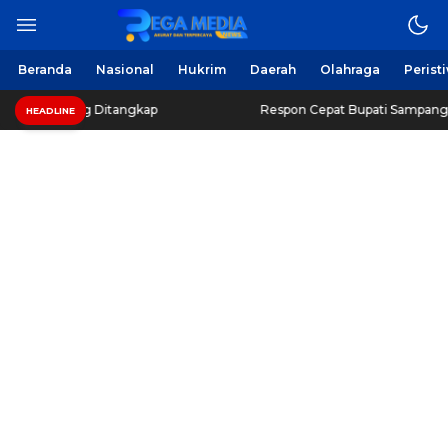
Beranda
Nasional
Hukrim
Daerah
Olahraga
Perist
ng Ditangkap
Respon Cepat Bupati Sampang, Beri Harapa
HEADLINE