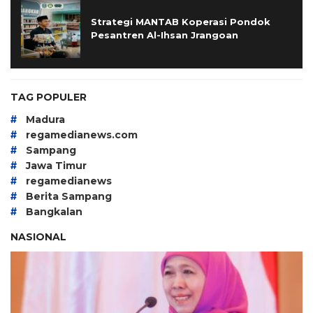
Strategi MANTAB Koperasi Pondok
Pesantren Al-Ihsan Jrangoan
TAG POPULER
#
Madura
#
regamedianews.com
#
Sampang
#
Jawa Timur
#
regamedianews
#
Berita Sampang
#
Bangkalan
NASIONAL