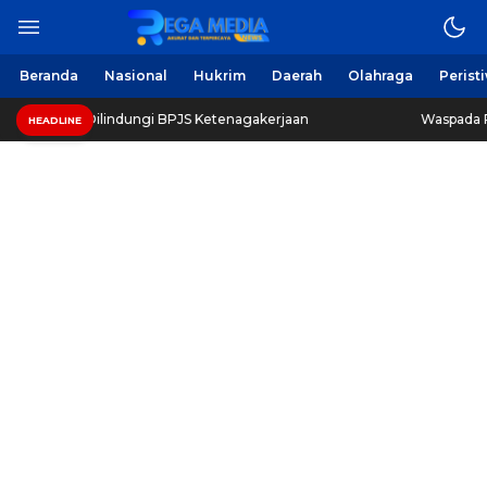
Beranda
Nasional
Hukrim
Daerah
Olahraga
Perist
Dilindungi BPJS Ketenagakerjaan
Waspada Penipuan Men
HEADLINE