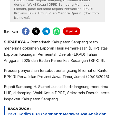
Caption foto: Bupati Sampang H. Slamet Junaidi
dengan Wakil Ketua I DPRD Sampang Moh Iqbal
Fathoni, pose bersama Kepala Perwakilan BPK RI
Provinsi Jawa Timur, Yuan Candra Djaisin, (dok. foto
istimewa).
Bagikan
Copy Link
SURABAYA
• Pemerintah Kabupaten Sampang resmi
menerima dokumen Laporan Hasil Pemeriksaan (LHP) atas
Laporan Keuangan Pemerintah Daerah (LKPD) Tahun
Anggaran 2025 dari Badan Pemeriksa Keuangan (BPK) RI.
Prosesi penyerahan tersebut berlangsung khidmat di Kantor
BPK RI Perwakilan Provinsi Jawa Timur, Jumat (29/05/2026).
Bupati Sampang H. Slamet Junaidi hadir langsung menerima
LHP, didampingi Wakil Ketua DPRD, Sekretaris Daerah, serta
Inspektur Kabupaten Sampang.
BACA JUGA :
Bakti Kodim 0828 Sampang: Merawat Asa Anak dan