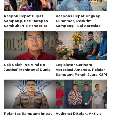
Respon Cepat Bupati
Respons Cepat Ungkap
Sampang, Beri Harapan
Curanmor, Reskrim
Sembuh Pria Penderita
Sampang Tuai Apresiasi
Tumor 13 Tahun
Cak Soleh ‘No Viral No
Legislator Gerindra
Justice’ Meninggal Dunia
Apresiasi Amanda, Pelajar
Sampang Peraih Juara KSPI
Polantas Sampang Imbau
Audiensi Ditolak, Aktivis