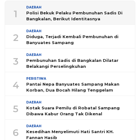
DAERAH
1
Polisi Bekuk Pelaku Pembunuhan Sadis Di
Bangkalan, Berikut Identitasnya
DAERAH
2
Diduga, Terjadi Kembali Pembunuhan di
Banyuates Sampang
DAERAH
3
Pembunuhan Sadis di Bangkalan Dilatar
Belakangi Perselingkuhan
PERISTIWA
4
Pantai Nepa Banyuates Sampang Makan
Korban, Dua Bocah Hilang Tenggelam
DAERAH
5
Kotak Suara Pemilu di Robatal Sampang
Dibawa Kabur Orang Tak Dikenal
DAERAH
6
Kesedihan Menyelimuti Hati Santri KH.
Fannan Hasib