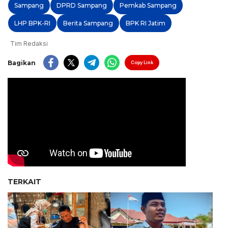
Sampang
DPRD Sampang
Pemkab Sampang
LHP BPK-RI
Berita Sampang
BPK RI Jatim
Tim Redaksi
Bagikan
Copy Link
TERKAIT