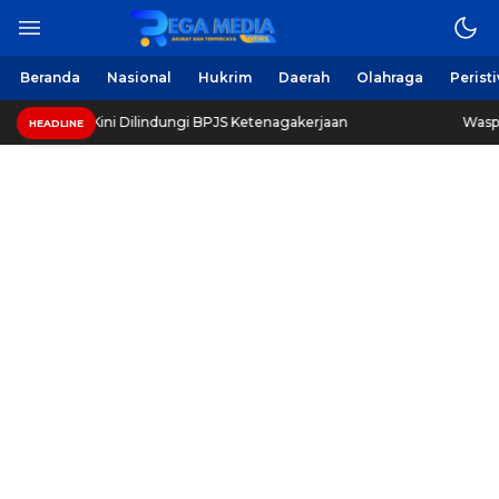
Berita Harian Online
Regamedianews.com
Beranda
Nasional
Hukrim
Daerah
Olahraga
Perist
 UTM Kini Dilindungi BPJS Ketenagakerjaan
Waspada Pen
HEADLINE