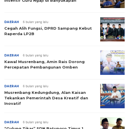
Insentif Guru Ngaji di Banyukapah
DAERAH
6 bulan yang lalu
Cegah Alih Fungsi, DPRD Sampang Kebut
Raperda LP2B
DAERAH
6 bulan yang lalu
Kawal Musrenbang, Amin Rais Dorong
Percepatan Pembangunan Omben
DAERAH
6 bulan yang lalu
Musrenbang Kedungdung, Alan Kaisan
Tekankan Pemerintah Desa Kreatif dan
Inovatif
DAERAH
6 bulan yang lalu
“Gulung Tikar” SDN Batuporo Timur 1