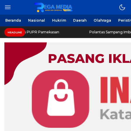
Beranda
Nasional
Hukrim
Daerah
Olahraga
Perist
inas PUPR Pamekasan
Polantas Sampang Imbau Latihan Ger
HEADLINE