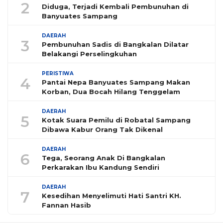
2
Diduga, Terjadi Kembali Pembunuhan di
Banyuates Sampang
DAERAH
3
Pembunuhan Sadis di Bangkalan Dilatar
Belakangi Perselingkuhan
PERISTIWA
4
Pantai Nepa Banyuates Sampang Makan
Korban, Dua Bocah Hilang Tenggelam
DAERAH
5
Kotak Suara Pemilu di Robatal Sampang
Dibawa Kabur Orang Tak Dikenal
DAERAH
6
Tega, Seorang Anak Di Bangkalan
Perkarakan Ibu Kandung Sendiri
DAERAH
7
Kesedihan Menyelimuti Hati Santri KH.
Fannan Hasib