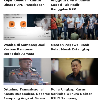
Kejari Geledah Kantor
Anggota DPR RI Anwar
Dinas PUPR Pamekasan
Sadad Tak Hadiri
Panggilan KPK
Wanita di Sampang Jadi
Mantan Pegawai Bank
Korban Penipuan
Pelat Merah Ditangkap
Berkedok Asmara
Dituding Transaksional
Polisi Ungkap Kasus
Kasus Rudapaksa, Reserse
Narkoba Oknum Dokter
Sampang Angkat Bicara
RSUD Sampang