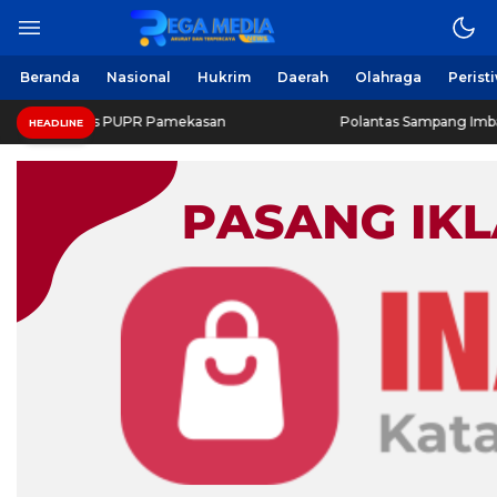
Beranda
Nasional
Hukrim
Daerah
Olahraga
Perist
inas PUPR Pamekasan
Polantas Sampang Imbau Latihan Ger
HEADLINE