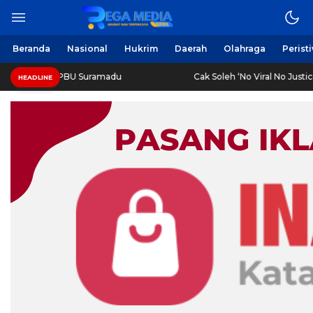
Beranda
Nasional
Hukrim
Daerah
Olahraga
Perist
di SPBU Suramadu
Cak Soleh ‘No Viral No Justice’ Meninggal
HEADLINE