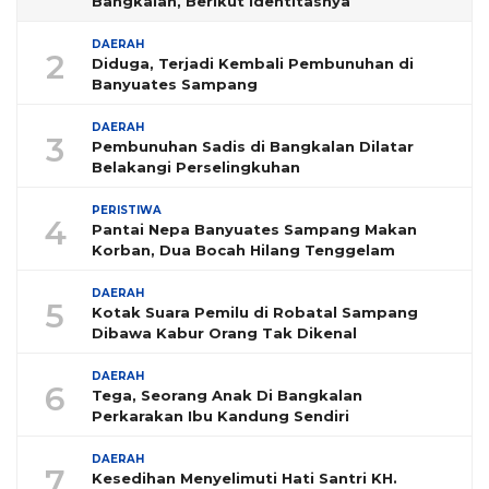
Bangkalan, Berikut Identitasnya
DAERAH
2
Diduga, Terjadi Kembali Pembunuhan di
Banyuates Sampang
DAERAH
3
Pembunuhan Sadis di Bangkalan Dilatar
Belakangi Perselingkuhan
PERISTIWA
4
Pantai Nepa Banyuates Sampang Makan
Korban, Dua Bocah Hilang Tenggelam
DAERAH
5
Kotak Suara Pemilu di Robatal Sampang
Dibawa Kabur Orang Tak Dikenal
DAERAH
6
Tega, Seorang Anak Di Bangkalan
Perkarakan Ibu Kandung Sendiri
DAERAH
7
Kesedihan Menyelimuti Hati Santri KH.