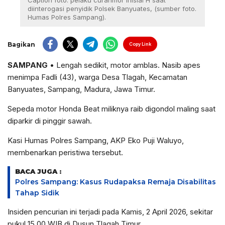
Caption foto: pelaku curanmor inisial H saat
diinterogasi penyidik Polsek Banyuates, (sumber foto.
Humas Polres Sampang).
Bagikan
Copy Link
SAMPANG
• Lengah sedikit, motor amblas. Nasib apes
menimpa Fadli (43), warga Desa Tlagah, Kecamatan
Banyuates, Sampang, Madura, Jawa Timur.
Sepeda motor Honda Beat miliknya raib digondol maling saat
diparkir di pinggir sawah.
Kasi Humas Polres Sampang, AKP Eko Puji Waluyo,
membenarkan peristiwa tersebut.
BACA JUGA :
Polres Sampang: Kasus Rudapaksa Remaja Disabilitas
Tahap Sidik
Insiden pencurian ini terjadi pada Kamis, 2 April 2026, sekitar
pukul 15.00 WIB di Dusun Tlagah Timur.