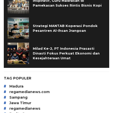
Inspiratif, Guru Madrasah di
Pamekasan Sukses Rintis Bisnis Kopi
Strategi MANTAB Koperasi Pondok
Pesantren Al-Ihsan Jrangoan
Milad Ke-2, PT Indonesia Prasasti
Dinasti Fokus Perkuat Ekonomi dan
Kesejahteraan Umat
TAG POPULER
#
Madura
#
regamedianews.com
#
Sampang
#
Jawa Timur
#
regamedianews