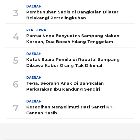
DAERAH
3
Pembunuhan Sadis di Bangkalan Dilatar
Belakangi Perselingkuhan
PERISTIWA
4
Pantai Nepa Banyuates Sampang Makan
Korban, Dua Bocah Hilang Tenggelam
DAERAH
5
Kotak Suara Pemilu di Robatal Sampang
Dibawa Kabur Orang Tak Dikenal
DAERAH
6
Tega, Seorang Anak Di Bangkalan
Perkarakan Ibu Kandung Sendiri
DAERAH
7
Kesedihan Menyelimuti Hati Santri KH.
Fannan Hasib